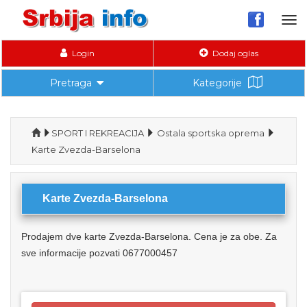
Tog
nav
Login
Dodaj oglas
Pretraga
Kategorije
SPORT I REKREACIJA
Ostala sportska oprema
Karte Zvezda-Barselona
Karte Zvezda-Barselona
Prodajem dve karte Zvezda-Barselona. Cena je za obe. Za
sve informacije pozvati 0677000457