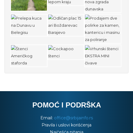
POMOĆ I PODRŠKA
Email:
office@srbijainfo.rs
Pravila i uslovi korišćenja
Najčešća pitanja