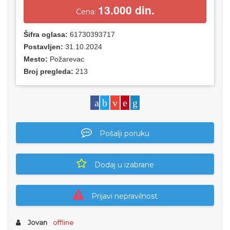
13.000 din.
Cena:
Šifra oglasa:
61730393717
Postavljen:
31.10.2024
Mesto:
Požarevac
Broj pregleda:
213
Pošalji poruku
Dodaj u izabrane
Prijavi nepravilnost
Jovan
offline