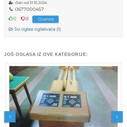
član od 31.10.2024
0
6
7
7
0
0
0
4
5
7
0
0
Ocenite
Svi oglasi oglašivača (1)
JOŠ OGLASA IZ OVE KATEGORIJE: