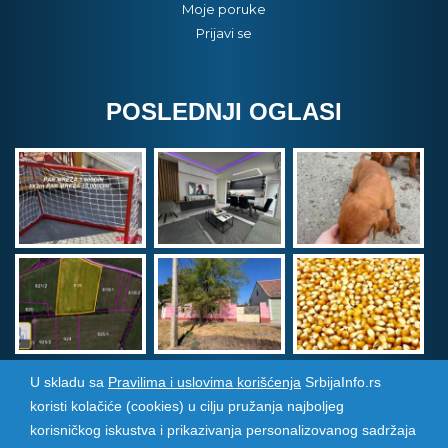
Moje poruke
Prijavi se
POSLEDNJI OGLASI
U skladu sa
Pravilima i uslovima korišćenja
SrbijaInfo.rs
koristi kolačiće (cookies) u cilju pružanja najboljeg
Srbija Info
©
2026. Sva prava zadržana. Pogledajte i
korisničkog iskustva i prikazivanja personalizovanog sadržaja