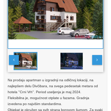
Na prodaju apartman u izgradnji na odličnoj lokaciji, na
najlepšem delu Divčibara, na svega pedesetak metara od
hotela ''Crni Vrh''. Period useljenja je maj 2024.
Fleksibilna je, mogućnost otplate u fazama. Gradnja
izvedena po najvišim standardima.
Objekat je okružen sa svih strana borovom šumom. Za svaki