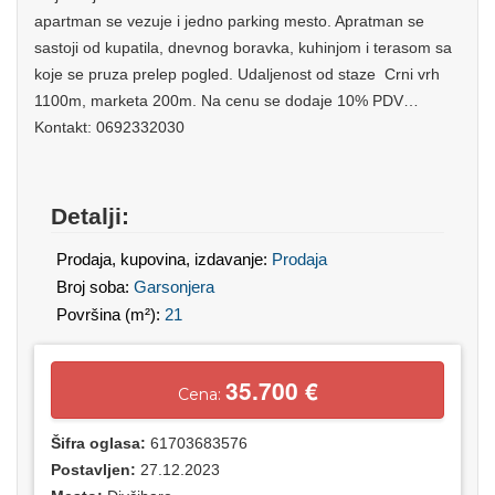
apartman se vezuje i jedno parking mesto. Apratman se
sastoji od kupatila, dnevnog boravka, kuhinjom i terasom sa
koje se pruza prelep pogled. Udaljenost od staze Crni vrh
1100m, marketa 200m. Na cenu se dodaje 10% PDV…
Kontakt: 0692332030
Detalji:
Prodaja, kupovina, izdavanje:
Prodaja
Broj soba:
Garsonjera
Površina (m²):
21
35.700 €
Cena:
Šifra oglasa:
61703683576
Postavljen:
27.12.2023