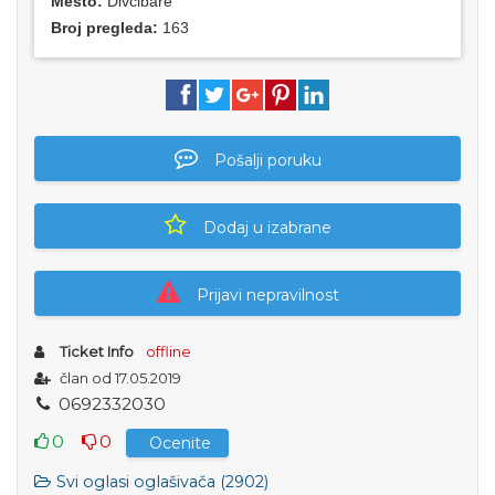
Mesto:
Divčibare
Broj pregleda:
163
Pošalji poruku
Dodaj u izabrane
Prijavi nepravilnost
Ticket Info
offline
član od 17.05.2019
0
6
9
2
3
3
2
0
3
0
0
0
Ocenite
Svi oglasi oglašivača (2902)