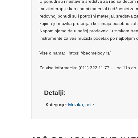
U ponudi su i nastavna sredstva za rad sa decom 
muzikoterapije kao i notni materijal i udžbenici za
redovnoj ponudi su i potrošni materijal, sredstva z
kojima je muzika profesija i koji imaju posebne zaht
Napominjemo da u našoj prodavnici u svakom tre
instrumente za vaš muzički početak po najboljem o
Vise o nama: https: //beomelody.rs/
Za vise informacija: (011) 322 11 77 – od 11h do
Detalji:
Kategorije:
Muzika, note