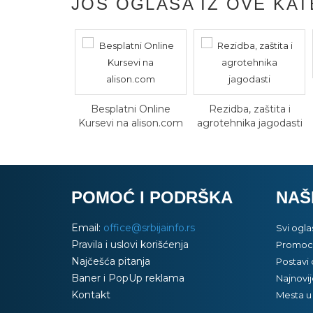
JOŠ OGLASA IZ OVE KAT
Besplatni Online
Rezidba, zaštita i
Kursevi na alison.com
agrotehnika jagodasti
POMOĆ I PODRŠKA
NAŠ
Email:
office@srbijainfo.rs
Svi ogla
Pravila i uslovi korišćenja
Promoci
Najčešća pitanja
Postavi 
Baner i PopUp reklama
Najnovij
Kontakt
Mesta u 