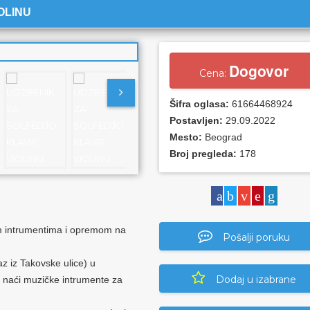
OLINU
Dogovor
Cena:
Šifra oglasa:
61664468924
Postavljen:
29.09.2022
Mesto:
Beograd
Broj pregleda:
178
m intrumentima i opremom na
Pošalji poruku
z iz Takovske ulice) u
Dodaj u izabrane
naći muzičke intrumente za