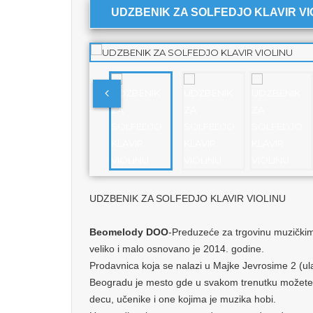
UDZBENIK ZA SOLFEDJO KLAVIR VI
UDZBENIK ZA SOLFEDJO KLAVIR VIOLINU
Beomelody DOO
-Preduzeće za trgovinu muzički
veliko i malo osnovano je 2014. godine.
Prodavnica koja se nalazi u Majke Jevrosime 2 (ula
Beogradu je mesto gde u svakom trenutku možete 
decu, učenike i one kojima je muzika hobi.