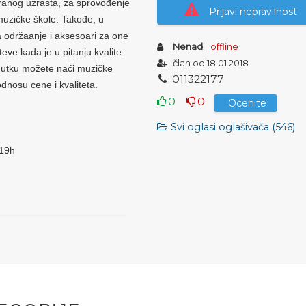
ranog uzrasta, za sprovođenje
Prijavi nepravilnost
 muzičke škole. Takođe, u
a održaanje i aksesoari za one
Nenad
offline
eve kada je u pitanju kvalite.
član od 18.01.2018
nutku možete naći muzičke
0
1
1
3
2
2
1
7
7
dnosu cene i kvaliteta.
0
0
Ocenite
Svi oglasi oglašivača (546)
 19h