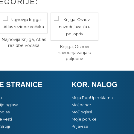
EGORIJE:
Najnovija knjiga, Atlas
rezidbe voćaka
Knjiga, Osnovi
navodnjavanja u
poljopriv
E STRANICE
KOR. NALOG
si
Moja PopUp reklama
je oglasa
Moj baner
oglas
Moji oglasi
e vesti
Moje poruke
Srbiji
Prijavi se