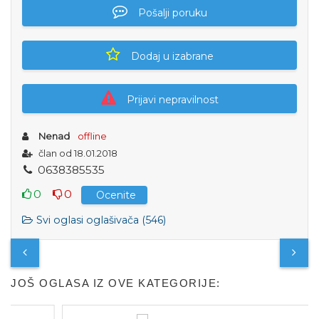
Pošalji poruku
Dodaj u izabrane
Prijavi nepravilnost
Nenad
offline
član od 18.01.2018
0
6
3
8
3
8
5
5
3
5
0
0
Ocenite
Svi oglasi oglašivača (546)
JOŠ OGLASA IZ OVE KATEGORIJE: