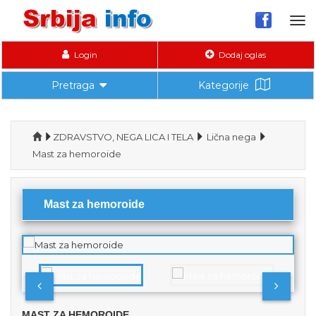
Tog
nav
Login
Dodaj oglas
Pretraga
Kategorije
ZDRAVSTVO, NEGA LICA I TELA
Lična nega
Mast za hemoroide
Mast za hemoroide
MAST ZA HEMOROIDE