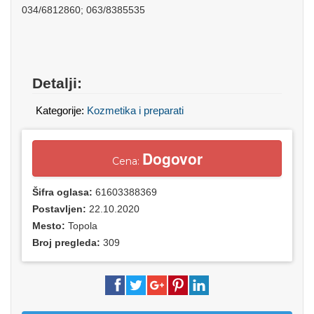
034/6812860; 063/8385535
Detalji:
Kategorije:
Kozmetika i preparati
Dogovor
Cena:
Šifra oglasa:
61603388369
Postavljen:
22.10.2020
Mesto:
Topola
Broj pregleda:
309