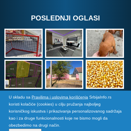
POSLEDNJI OGLASI
U skladu sa
Pravilima i uslovima korišćenja
SrbijaInfo.rs
koristi kolačiće (cookies) u cilju pružanja najboljeg
Srbija Info
©
2026. Sva prava zadržana. Pogledajte i
korisničkog iskustva i prikazivanja personalizovanog sadržaja
pozarevacinfo.rs
kao i za druge funkcionalnosti koje ne bismo mogli da
obezbedimo na drugi način.
Izrada i održavanje sajtova
PCMAX Studio