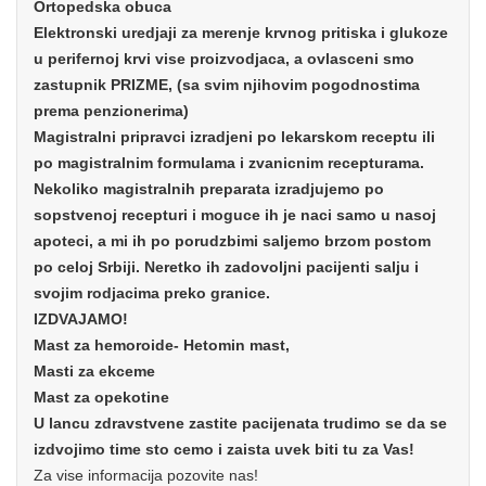
Ortopedska obuca
Elektronski uredjaji za merenje krvnog pritiska i glukoze
u perifernoj krvi vise proizvodjaca, a ovlasceni smo
zastupnik PRIZME, (sa svim njihovim pogodnostima
prema penzionerima)
Magistralni pripravci izradjeni po lekarskom receptu ili
po magistralnim formulama i zvanicnim recepturama.
Nekoliko magistralnih preparata izradjujemo po
sopstvenoj recepturi i moguce ih je naci samo u nasoj
apoteci, a mi ih po porudzbimi saljemo brzom postom
po celoj Srbiji. Neretko ih zadovoljni pacijenti salju i
svojim rodjacima preko granice.
IZDVAJAMO!
Mast za hemoroide- Hetomin mast,
Masti za ekceme
Mast za opekotine
U lancu zdravstvene zastite pacijenata trudimo se da se
izdvojimo time sto cemo i zaista uvek biti tu za Vas!
Za vise informacija pozovite nas!