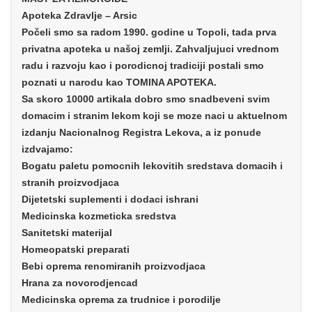
Apoteka Zdravlje – Arsic
Počeli smo sa radom 1990. godine u Topoli, tada prva
privatna apoteka u našoj zemlji. Zahvaljujuci vrednom
radu i razvoju kao i porodicnoj tradiciji postali smo
poznati u narodu kao TOMINA APOTEKA.
Sa skoro 10000 artikala dobro smo snadbeveni svim
domacim i stranim lekom koji se moze naci u aktuelnom
izdanju Nacionalnog Registra Lekova, a iz ponude
izdvajamo:
Bogatu paletu pomocnih lekovitih sredstava domacih i
stranih proizvodjaca
Dijetetski suplementi i dodaci ishrani
Medicinska kozmeticka sredstva
Sanitetski materijal
Homeopatski preparati
Bebi oprema renomiranih proizvodjaca
Hrana za novorodjencad
Medicinska oprema za trudnice i porodilje