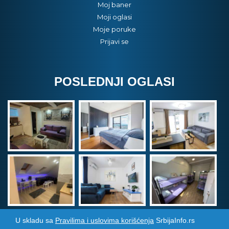
Moj baner
Moji oglasi
Moje poruke
Prijavi se
POSLEDNJI OGLASI
U skladu sa
Pravilima i uslovima korišćenja
SrbijaInfo.rs