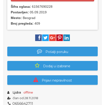
Šifra oglasa:
61567690228
Postavljen:
05.09.2019
Mesto:
Beograd
Broj pregleda:
409
Pošalji poruku
Dodaj u izabrane
Prijavi nepravilnost
Ljuba
offline
član od 28.11.2018
0
6
5
6
6
4
2
7
1
1