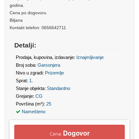
godina.
Cena po dogovoru.
Biljana
Kontakt telefon: 0656642711
Detalji:
Prodaja, kupovina, izdavanje:
Iznajmljivanje
Broj soba:
Garsonjera
Nivo u zgradi:
Prizemlje
Sprat:
1.
Stanje objekta:
Standardno
Grejanje:
CG
Površina (m²):
25
Namešteno
Dogovor
Cena: