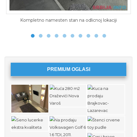
ompletno namesten stan na odlicnoj lokaciji
S
PREMIUM OGLASI