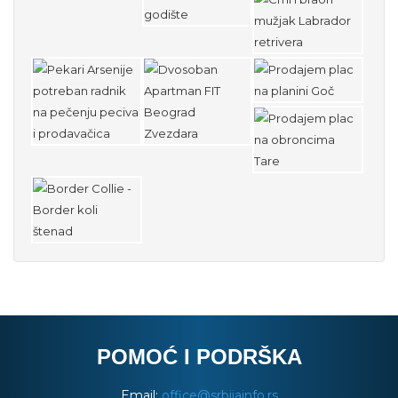
POMOĆ I PODRŠKA
Email:
office@srbijainfo.rs