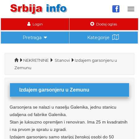
Tog
nav
Login
Dodaj oglas
Pretraga
Kategorije
NEKRETNINE
Stanovi
Izdajem garsonjeru u
Zemunu
Izdajem garsonjeru u Zemunu
Garsonjera se nalazi u naselju Galenika, jednu stanicu
udaljena od fabrike Galenika.
Stan je luksuzno opremljen i renoviran. Ima 25 m kvadratnih
i na prvom je spratu u zgradi.
Izdajem garsonjeru samo starijoj ženskoj osobi do 50