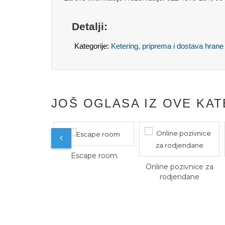
Detalji:
Kategorije:
Ketering, priprema i dostava hrane
JOŠ OGLASA IZ OVE KAT
Escape room
Online pozivnice za
rodjendane
jmljivanje
a za sve vrste
roslava