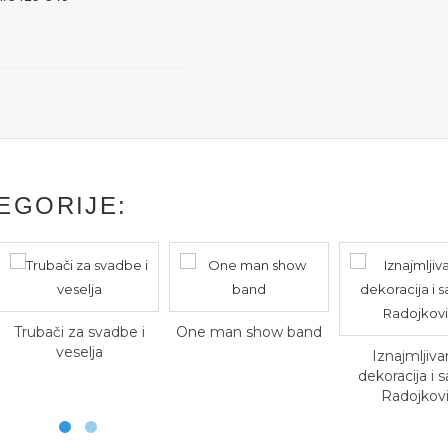
EGORIJE:
Trubači za svadbe i
One man show band
veselja
Iznajmljiva
dekoracija i s
Radojkov