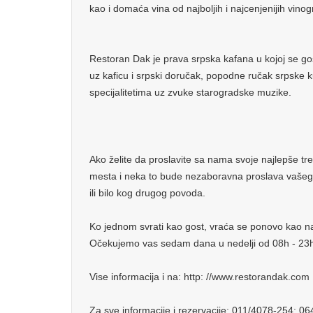
kao i domaća vina od najboljih i najcenjenijih vino
Restoran Dak je prava srpska kafana u kojoj se go
uz kaficu i srpski doručak, popodne ručak srpske k
specijalitetima uz zvuke starogradske muzike.
Ako želite da proslavite sa nama svoje najlepše t
mesta i neka to bude nezaboravna proslava vašeg
ili bilo kog drugog povoda.
Ko jednom svrati kao gost, vraća se ponovo kao naš
Očekujemo vas sedam dana u nedelji od 08h - 23
Vise informacija i na: http: //www.restorandak.com
Za sve informacije i rezervacije: 011/4078-254; 0