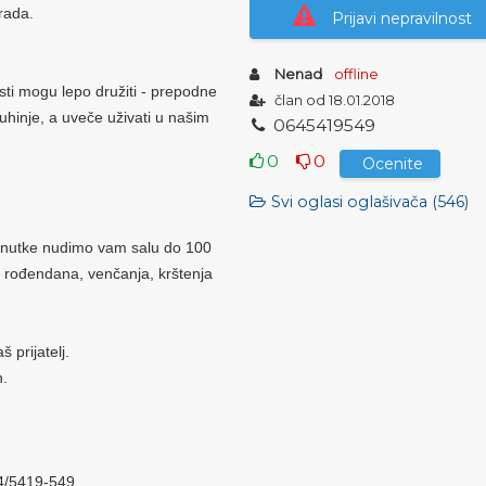
grada.
Prijavi nepravilnost
Nenad
offline
sti mogu lepo družiti - prepodne
član od 18.01.2018
uhinje, a uveče uživati u našim
0
6
4
5
4
1
9
5
4
9
0
0
Ocenite
Svi oglasi oglašivača (546)
renutke nudimo vam salu do 100
 rođendana, venčanja, krštenja
 prijatelj.
h.
64/5419-549