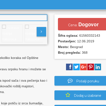
Dogovor
Cena:
Šifra oglasa:
61560332143
Postavljen:
12.06.2019
Mesto:
Beograd
Broj pregleda:
368
nekoliko koraka od Opštine
pravu srpsku hranu i možete se
a ispod sača i sva pečenja kao i
Pošalji poruku
kovački roštilj majstori,
ima.
Dodaj u izabrane
koje potiču iz srca šumadije,