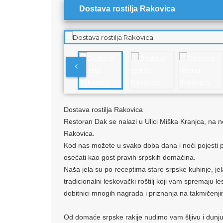
Dostava rostilja Rakovica
Dostava rostilja Rakovica
Restoran Dak se nalazi u Ulici Miška Kranjca, na 
Rakovica.
Kod nas možete u svako doba dana i noći pojesti 
osećati kao gost pravih srpskih domaćina.
Naša jela su po receptima stare srpske kuhinje, jel
tradicionalni leskovački roštilj koji vam spremaju les
dobitnici mnogih nagrada i priznanja na takmičenj
Od domaće srpske rakije nudimo vam šljivu i dunju 