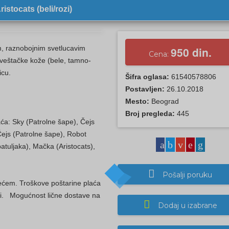
istocats (beli/rozi)
m, raznobojnim svetlucavim
950 din.
Cena:
 veštačke kože (bele, tamno-
jicu.
Šifra oglasa:
61540578806
Postavljen:
26.10.2018
Mesto:
Beograd
Broj pregleda:
445
ća: Sky (Patrolne šape), Čejs
Čejs (Patrolne šape), Robot
tuljaka), Mačka (Aristocats),
Pošalji poruku
ćem. Troškove poštarine plaća
ani. Mogućnost lične dostave na
Dodaj u izabrane