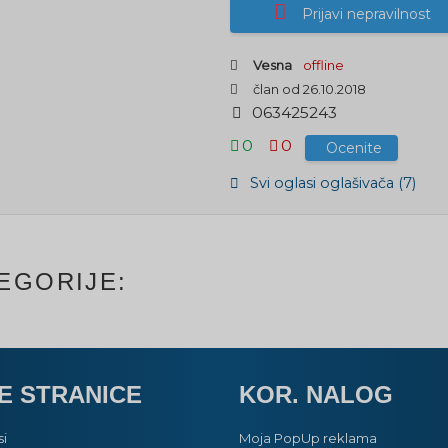
Prijavi nepravilnost
Vesna
offline
član od 26.10.2018
0
6
3
4
2
5
2
4
3
0
0
Ocenite
Svi oglasi oglašivača (7)
EGORIJE:
E STRANICE
KOR. NALOG
si
Moja PopUp reklama