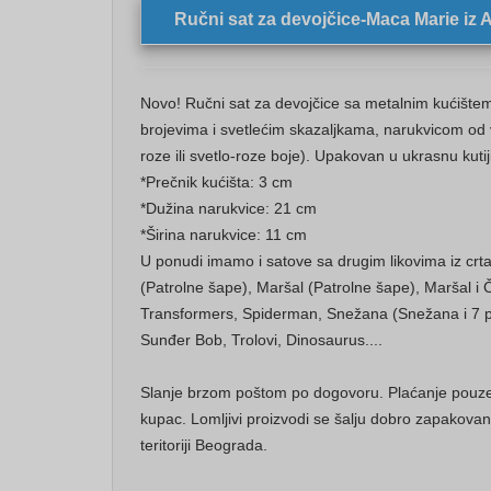
Ručni sat za devojčice-Maca Marie iz Ar
Novo! Ručni sat za devojčice sa metalnim kućište
brojevima i svetlećim skazaljkama, narukvicom od
roze ili svetlo-roze boje). Upakovan u ukrasnu kuti
*Prečnik kućišta: 3 cm
*Dužina narukvice: 21 cm
*Širina narukvice: 11 cm
U ponudi imamo i satove sa drugim likovima iz crta
(Patrolne šape), Maršal (Patrolne šape), Maršal i 
Transformers, Spiderman, Snežana (Snežana i 7 pa
Sunđer Bob, Trolovi, Dinosaurus....
Slanje brzom poštom po dogovoru. Plaćanje pouze
kupac. Lomljivi proizvodi se šalju dobro zapakov
teritoriji Beograda.