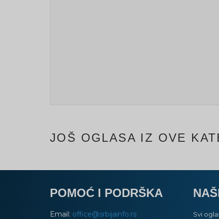
JOŠ OGLASA IZ OVE KAT
POMOĆ I PODRŠKA
NAŠ
Email:
office@srbijainfo.rs
Svi ogla