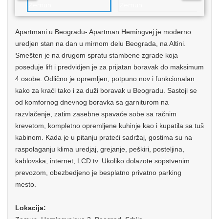
Apartmani u Beogradu- Apartman Hemingvej je moderno
uredjen stan na dan u mirnom delu Beograda, na Altini.
Smešten je na drugom spratu stambene zgrade koja
poseduje lift i predvidjen je za prijatan boravak do maksimum
4 osobe. Odlično je opremljen, potpuno nov i funkcionalan
kako za kraći tako i za duži boravak u Beogradu. Sastoji se
od komfornog dnevnog boravka sa garniturom na
razvlačenje, zatim zasebne spavaće sobe sa račnim
krevetom, kompletno opremljene kuhinje kao i kupatila sa tuš
kabinom. Kada je u pitanju prateći sadržaj, gostima su na
raspolaganju klima uredjaj, grejanje, peškiri, posteljina,
kablovska, internet, LCD tv. Ukoliko dolazote sopstvenim
prevozom, obezbedjeno je besplatno privatno parking
mesto.
Lokacija: