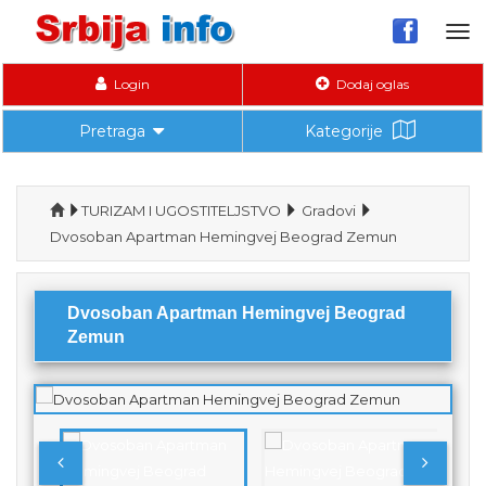
Tog
nav
Login
Dodaj oglas
Pretraga
Kategorije
TURIZAM I UGOSTITELJSTVO
Gradovi
Dvosoban Apartman Hemingvej Beograd Zemun
Dvosoban Apartman Hemingvej Beograd
Zemun