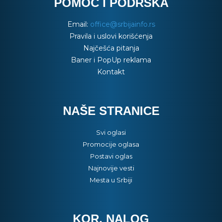
POMOĆ I PODRŠKA
Email:
office@srbijainfo.rs
Pravila i uslovi korišćenja
Najčešća pitanja
Baner i PopUp reklama
Kontakt
NAŠE STRANICE
Svi oglasi
Promocije oglasa
Postavi oglas
Najnovije vesti
Mesta u Srbiji
KOR. NALOG