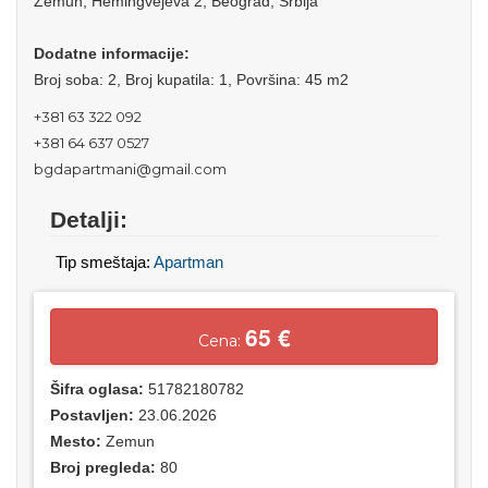
Zemun, Hemingvejeva 2, Beograd, Srbija
Dodatne informacije:
Broj soba: 2, Broj kupatila: 1, Površina: 45 m2
+381 63 322 092
+381 64 637 0527
bgdapartmani@gmail.com
Detalji:
Tip smeštaja:
Apartman
65 €
Cena:
Šifra oglasa:
51782180782
Postavljen:
23.06.2026
Mesto:
Zemun
Broj pregleda:
80