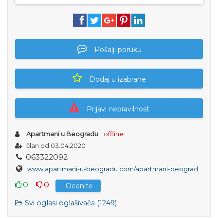
Pošalji poruku
Dodaj u izabrane
Prijavi nepravilnost
Apartmani u Beogradu
offline
član od 03.04.2020
0
6
3
3
2
2
0
9
2
www.apartmani-u-beogradu.com/apartmani-beograd/dvosoban-apartman-hemingvej-beograd-zemun
0
0
Ocenite
Svi oglasi oglašivača (1249)