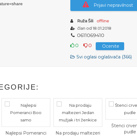
ature=share
Prijavi nepravilnost
Ruža Šili
offline
član od 18.01.2018
0
6
1
1
0
6
9
4
1
0
0
0
Ocenite
Svi oglasi oglašivača (366)
EGORIJE:
Štenci crven
pudle
Najlepsi Pomeranci
Na prodaju maltezeri