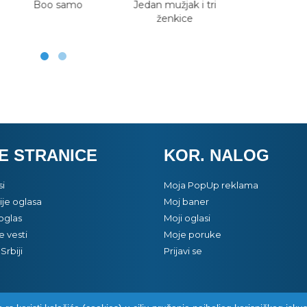
Boo samo
Jedan mužjak i tri
ženkice
E STRANICE
KOR. NALOG
si
Moja PopUp reklama
je oglasa
Moj baner
oglas
Moji oglasi
e vesti
Moje poruke
Srbiji
Prijavi se