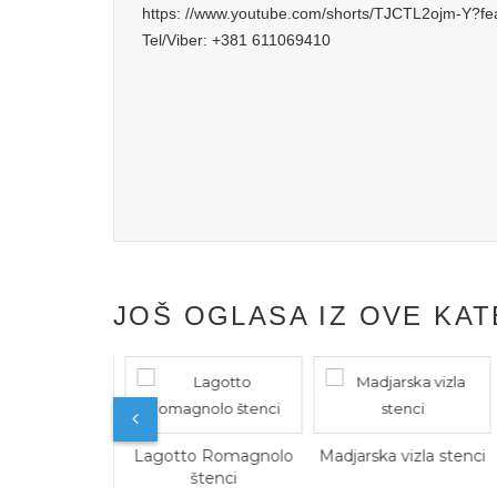
https: //www.youtube.com/shorts/TJCTL2ojm-Y?fe
Tel/Viber: +381 611069410
JOŠ OGLASA IZ OVE KAT
Lagotto Romagnolo
Madjarska vizla stenci
štenci