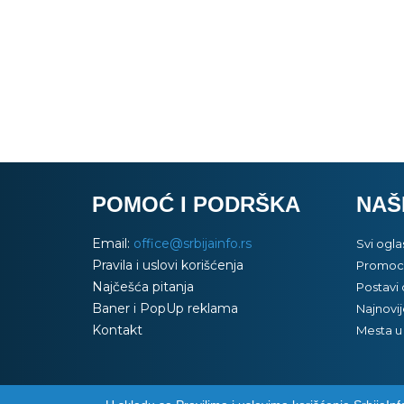
daju štenci
ojeda dva
i jedna ženka
POMOĆ I PODRŠKA
NAŠ
Email:
office@srbijainfo.rs
Svi ogla
Pravila i uslovi korišćenja
Promoci
Najčešća pitanja
Postavi 
Baner i PopUp reklama
Najnovij
Kontakt
Mesta u 