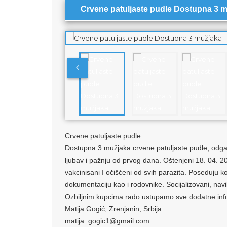
Crvene patuljaste pudle Dostupna 3 
Crvene patuljaste pudle
Dostupna 3 mužjaka crvene patuljaste pudle, odga
ljubav i pažnju od prvog dana. Oštenjeni 18. 04. 20
vakcinisani I očišćeni od svih parazita. Poseduju
dokumentaciju kao i rodovnike. Socijalizovani, navik
Ozbiljnim kupcima rado ustupamo sve dodatne info
Matija Gogić, Zrenjanin, Srbija
matija. gogic1@gmail.com