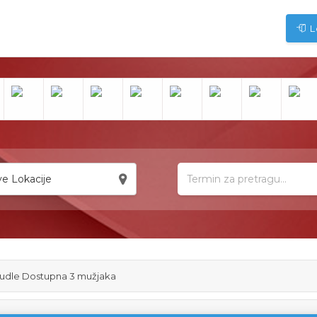
L
e Lokacije
pudle Dostupna 3 mužjaka