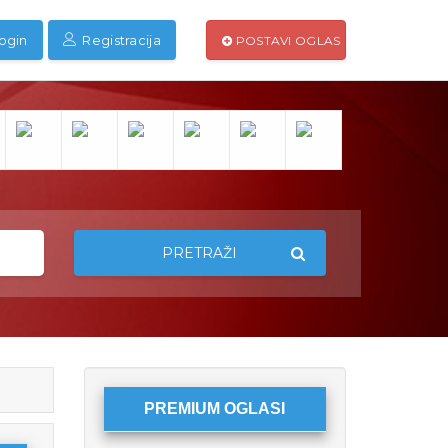
ogin
Registracija
POSTAVI OGLAS
PRETRAŽI
PREMIUM OGLASI