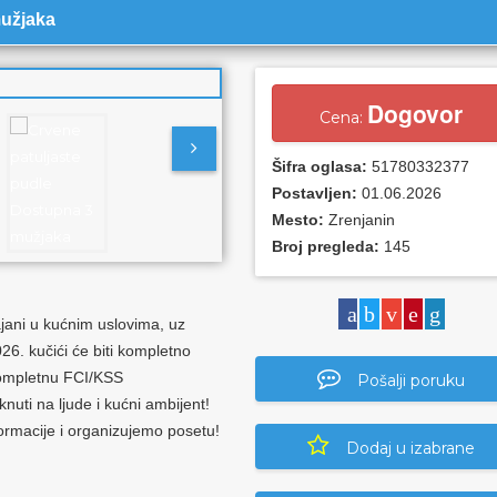
mužjaka
Dogovor
Cena:
Šifra oglasa:
51780332377
Postavljen:
01.06.2026
Mesto:
Zrenjanin
Broj pregleda:
145
jani u kućnim uslovima, uz
26. kučići će biti kompletno
 kompletnu FCI/KSS
Pošalji poruku
nuti na ljude i kućni ambijent!
rmacije i organizujemo posetu!
Dodaj u izabrane