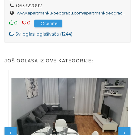
0
6
3
3
2
2
0
9
2
www.apartmani-u-beogradu.com/apartmani-beograd/dvosoban-apartman-royal-waterfront-9-beograd-na-vodi
0
0
Ocenite
Svi oglasi oglašivača (1244)
JOŠ OGLASA IZ OVE KATEGORIJE: