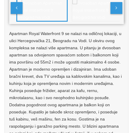
Apartman Royal Waterfront 9 se nalazi na odličnoj lokaciji, u
ulici Hercegovačka 21, Beogradu na Vodi. U okviru ovog
kompleksa se nalazi više apartmana. U pitanju je dvosoban
apartman sa odvojenom spavaćom sobom i balkonom koji
ima površinu od 55m2 i može ugostiti maksimalno 4 osobe.
Apartman je moderno opremljen i dizajniran. Ima udoban
bračni krevet, dva TV uređaja sa kablovskim kanalima, kao i
kuhinju koja je opremljena novim i modernim uređajima.
Kuhinja poseduje frižider, aparat za kafu, rernu,
mikrotalasnu, kao i svo neophodno kuhinjsko posuđe.
Dodatna pogodnost ovog apartmana je balkon koji on
poseduje. Kupatilo je takođe skroz opremljeno, i poseduje
tuš kabinu, veš mašinu, fen za kosu. Gostima je na
raspolaganju i garažno parking mesto. U blizini apartmana