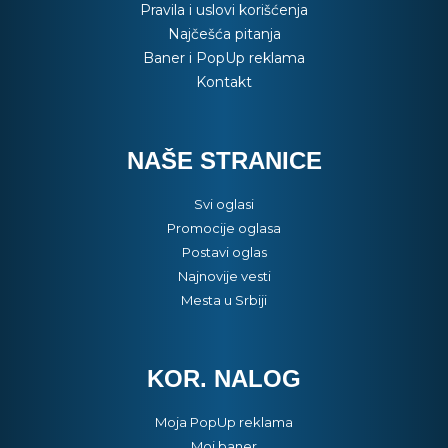
Pravila i uslovi korišćenja
Najčešća pitanja
Baner i PopUp reklama
Kontakt
NAŠE STRANICE
Svi oglasi
Promocije oglasa
Postavi oglas
Najnovije vesti
Mesta u Srbiji
KOR. NALOG
Moja PopUp reklama
Moj baner