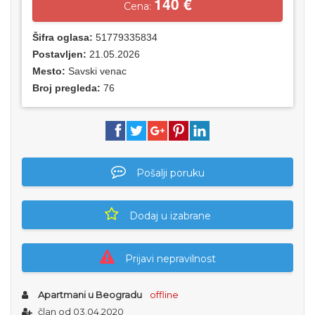
140 €
Cena:
Šifra oglasa:
51779335834
Postavljen:
21.05.2026
Mesto:
Savski venac
Broj pregleda:
76
Pošalji poruku
Dodaj u izabrane
Prijavi nepravilnost
Apartmani u Beogradu
offline
član od 03.04.2020