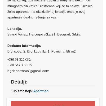
se nalazi kej, gde možete uživati u šetnji, ili u nekom od
mnogobrojnih kafića i restorana koji se tu nalaze. Ukoliko
želite apartman na ekskluzivnoj lokaciji, onda je ovaj
apartman idealno rešenje za vas.
Lokacija:
Savski Venac, Hercegovačka 21, Beograd, Srbija
Dodatne informacije:
Broj soba: 2, Broj kupatila: 1, Površina: 55 m2
+381 63 322 092
+381 64 637 0527
bgdapartmani@gmail.com
Detalji:
Tip smeštaja:
Apartman