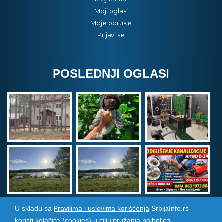
Moji oglasi
Moje poruke
Prijavi se
POSLEDNJI OGLASI
U skladu sa
Pravilima i uslovima korišćenja
SrbijaInfo.rs
koristi kolačiće (cookies) u cilju pružanja najboljeg