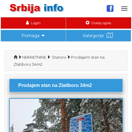
Tog
nav
Login
Dodaj oglas
Pretraga
Kategorije
NEKRETNINE
Stanovi
Prodajem stan na
Zlatiboru 34m2
Prodajem stan na Zlatiboru 34m2