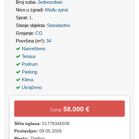
Broj soba:
Jednosoban
Nivo u zgradi:
Među sprat
Sprat:
1.
Stanje objekta:
Standardno
Grejanje:
CG
Površina (m²):
34
Namešteno
Terasa
Podrum
Parking
Klima
Uknjiženo
58.000 €
Cena:
Šifra oglasa:
51778345038
Postavljen:
09.05.2026
Mesto:
Zlatibor