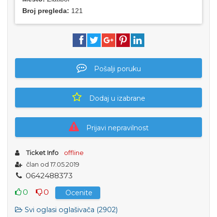
Broj pregleda:
121
Pošalji poruku
Dodaj u izabrane
Prijavi nepravilnost
Ticket Info
offline
član od 17.05.2019
0
6
4
2
4
8
8
3
7
3
0
0
Ocenite
Svi oglasi oglašivača (2902)