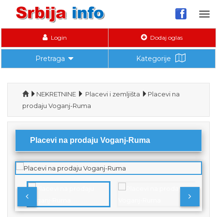
Tog
nav
Login
Dodaj oglas
Pretraga
Kategorije
NEKRETNINE
Placevi i zemljišta
Placevi na
prodaju Voganj-Ruma
Placevi na prodaju Voganj-Ruma