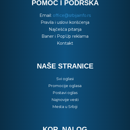
POMOĆ I PODRŠKA
Email:
office@srbijainfo.rs
Pravila i uslovi korišćenja
Najčešća pitanja
Baner i PopUp reklama
Kontakt
NAŠE STRANICE
Svi oglasi
Promocije oglasa
Postavi oglas
Najnovije vesti
Mesta u Srbiji
KOR. NALOG