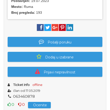
Postavljen:
19.07.2023
Mesto:
Ruma
Broj pregleda:
193
Pošalji poruku
Dodaj u izabrane
Prijavi nepravilnost
Ticket Info
offline
član od 17.05.2019
0
6
3
4
6
0
8
7
8
0
0
Ocenite