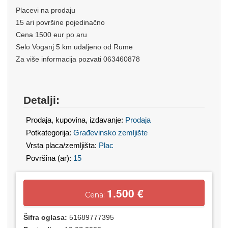
Placevi na prodaju
15 ari površine pojedinačno
Cena 1500 eur po aru
Selo Voganj 5 km udaljeno od Rume
Za više informacija pozvati 063460878
Detalji:
Prodaja, kupovina, izdavanje:
Prodaja
Potkategorija:
Građevinsko zemljište
Vrsta placa/zemljišta:
Plac
Površina (ar):
15
1.500 €
Cena:
Šifra oglasa:
51689777395