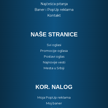
Najčešća pitanja
Baner i PopUp reklama
Kontakt
NAŠE STRANICE
Svi oglasi
Promocije oglasa
Postavi oglas
Najnovije vesti
Mesta u Srbiji
KOR. NALOG
Moja PopUp reklama
Moj baner