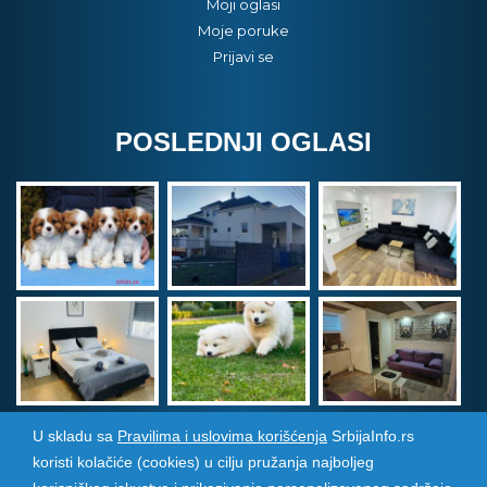
Moji oglasi
Moje poruke
Prijavi se
POSLEDNJI OGLASI
U skladu sa
Pravilima i uslovima korišćenja
SrbijaInfo.rs
koristi kolačiće (cookies) u cilju pružanja najboljeg
Srbija Info
©
2026. Sva prava zadržana. Pogledajte i