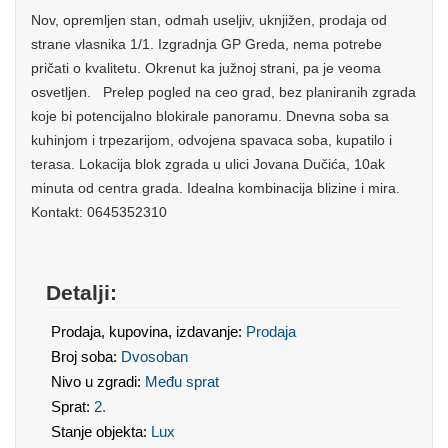
Nov, opremljen stan, odmah useljiv, uknjižen, prodaja od
strane vlasnika 1/1. Izgradnja GP Greda, nema potrebe
pričati o kvalitetu. Okrenut ka južnoj strani, pa je veoma
osvetljen. Prelep pogled na ceo grad, bez planiranih zgrada
koje bi potencijalno blokirale panoramu. Dnevna soba sa
kuhinjom i trpezarijom, odvojena spavaca soba, kupatilo i
terasa. Lokacija blok zgrada u ulici Jovana Dučića, 10ak
minuta od centra grada. Idealna kombinacija blizine i mira.
Kontakt: 0645352310
Detalji:
Prodaja, kupovina, izdavanje:
Prodaja
Broj soba:
Dvosoban
Nivo u zgradi:
Među sprat
Sprat:
2.
Stanje objekta:
Lux