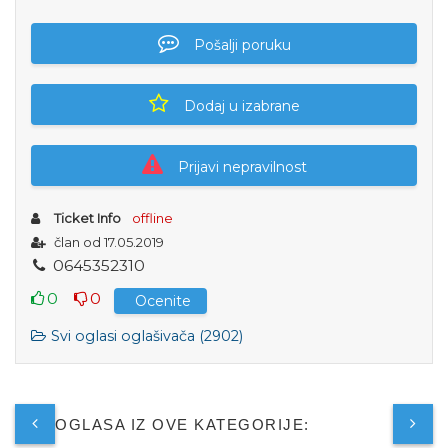
Pošalji poruku
Dodaj u izabrane
Prijavi nepravilnost
Ticket Info
offline
član od 17.05.2019
0
6
4
5
3
5
2
3
1
0
0
0
Ocenite
Svi oglasi oglašivača (2902)
JOŠ OGLASA IZ OVE KATEGORIJE: