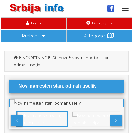
Tog
nav
Login
Dodaj oglas
Pretraga
Kategorije
NEKRETNINE
Stanovi
Nov, namesten stan,
odmah useljiv
Nov, namesten stan, odmah useljiv