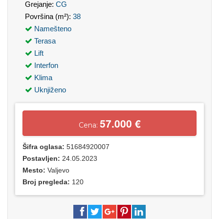
Grejanje:
CG
Površina (m²):
38
Namešteno
Terasa
Lift
Interfon
Klima
Uknjiženo
57.000 €
Cena:
Šifra oglasa:
51684920007
Postavljen:
24.05.2023
Mesto:
Valjevo
Broj pregleda:
120