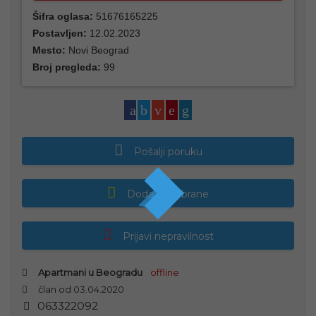
Šifra oglasa:
51676165225
Postavljen:
12.02.2023
Mesto:
Novi Beograd
Broj pregleda:
99
Pošalji poruku
Dodaj u izabrane
Prijavi nepravilnost
Apartmani u Beogradu
offline
član od 03.04.2020
0
6
3
3
2
2
0
9
2