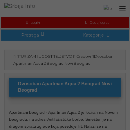
Tog
nav
Login
Dodaj oglas
Pretraga
Kategorije
TURIZAM I UGOSTITELJSTVO
Gradovi
Dvosoban
Apartman Aqua 2 Beograd Novi Beograd
Dvosoban Apartman Aqua 2 Beograd Novi
Beograd
Apartmani Beograd - Apartman Aqua 2 je lociran na Novom
Beogradu, na adresi Antifašističke borbe. Smešten je na
drugom spratu zgrade koja poseduje lift. Nalazi se na