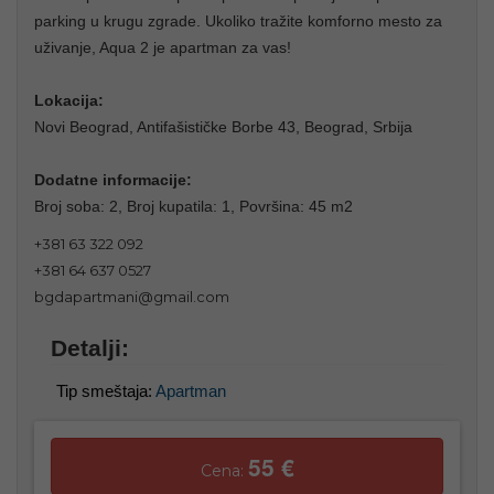
parking u krugu zgrade. Ukoliko tražite komforno mesto za
uživanje, Aqua 2 je apartman za vas!
Lokacija:
Novi Beograd, Antifašističke Borbe 43, Beograd, Srbija
Dodatne informacije:
Broj soba: 2, Broj kupatila: 1, Površina: 45 m2
+381 63 322 092
+381 64 637 0527
bgdapartmani@gmail.com
Detalji:
Tip smeštaja:
Apartman
55 €
Cena: