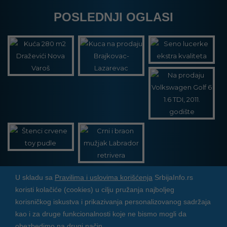
POSLEDNJI OGLASI
U skladu sa
Pravilima i uslovima korišćenja
SrbijaInfo.rs
koristi kolačiće (cookies) u cilju pružanja najboljeg
Srbija Info
©
2026. Sva prava zadržana. Pogledajte i
korisničkog iskustva i prikazivanja personalizovanog sadržaja
pozarevacinfo.rs
kao i za druge funkcionalnosti koje ne bismo mogli da
obezbedimo na drugi način.