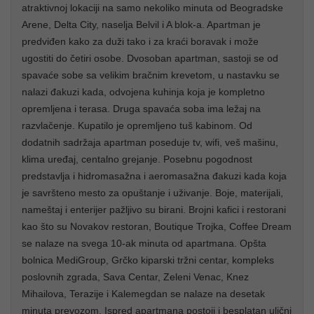
atraktivnoj lokaciji na samo nekoliko minuta od Beogradske
Arene, Delta City, naselja Belvil i A blok-a. Apartman je
predviđen kako za duži tako i za kraći boravak i može
ugostiti do četiri osobe. Dvosoban apartman, sastoji se od
spavaće sobe sa velikim bračnim krevetom, u nastavku se
nalazi đakuzi kada, odvojena kuhinja koja je kompletno
opremljena i terasa. Druga spavaća soba ima ležaj na
razvlačenje. Kupatilo je opremljeno tuš kabinom. Od
dodatnih sadržaja apartman poseduje tv, wifi, veš mašinu,
klima uređaj, centalno grejanje. Posebnu pogodnost
predstavlja i hidromasažna i aeromasažna đakuzi kada koja
je savršteno mesto za opuštanje i uživanje. Boje, materijali,
nameštaj i enterijer pažljivo su birani. Brojni kafici i restorani
kao što su Novakov restoran, Boutique Trojka, Coffee Dream
se nalaze na svega 10-ak minuta od apartmana. Opšta
bolnica MediGroup, Grčko kiparski tržni centar, kompleks
poslovnih zgrada, Sava Centar, Zeleni Venac, Knez
Mihailova, Terazije i Kalemegdan se nalaze na desetak
minuta prevozom. Ispred apartmana postoji i besplatan ulični