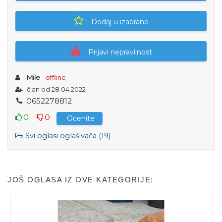
Dodaj u izabrane
Prijavi nepravilnost
Mile
offline
član od 28.04.2022
0
6
5
2
2
7
8
8
1
2
0
0
Ocenite
Svi oglasi oglašivača (19)
JOŠ OGLASA IZ OVE KATEGORIJE: