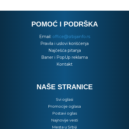
POMOĆ I PODRŠKA
Email:
office@srbijainfo.rs
Pravila i uslovi korišćenja
Najčešća pitanja
Baner i PopUp reklama
Kontakt
NAŠE STRANICE
Svi oglasi
Promocije oglasa
Postavi oglas
Najnovije vesti
Mesta u Srbiji