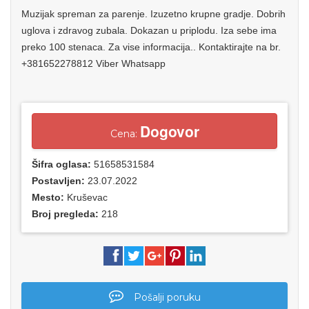
Muzijak spreman za parenje. Izuzetno krupne gradje. Dobrih
uglova i zdravog zubala. Dokazan u priplodu. Iza sebe ima
preko 100 stenaca. Za vise informacija.. Kontaktirajte na br.
+381652278812 Viber Whatsapp
Dogovor
Cena:
Šifra oglasa:
51658531584
Postavljen:
23.07.2022
Mesto:
Kruševac
Broj pregleda:
218
Pošalji poruku