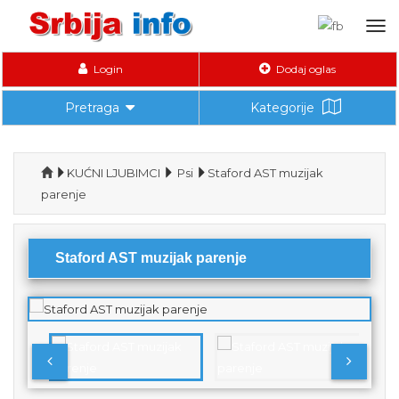
Tog
nav
Login
Dodaj oglas
Pretraga
Kategorije
KUĆNI LJUBIMCI
Psi
Staford AST muzijak
parenje
Staford AST muzijak parenje