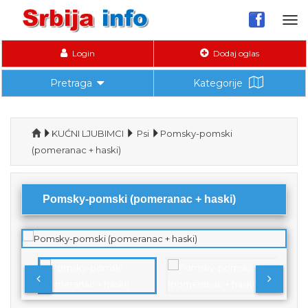
Tog
nav
Login
Dodaj oglas
Pretraga
Kategorije
KUĆNI LJUBIMCI
Psi
Pomsky-pomski
(pomeranac + haski)
Pomsky-pomski (pomeranac + haski)