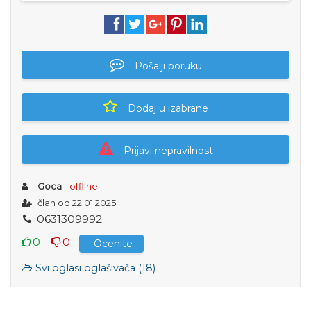
Pošalji poruku
Dodaj u izabrane
Prijavi nepravilnost
Goca
offline
član od 22.01.2025
0
6
3
1
3
0
9
9
9
2
0
0
Ocenite
Svi oglasi oglašivača (18)