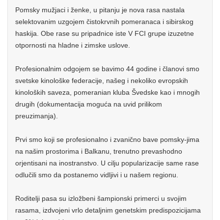
Pomsky mužjaci i ženke, u pitanju je nova rasa nastala
selektovanim uzgojem čistokrvnih pomeranaca i sibirskog
haskija. Obe rase su pripadnice iste V FCI grupe izuzetne
otpornosti na hladne i zimske uslove.
Profesionalnim odgojem se bavimo 44 godine i članovi smo
svetske kinološke federacije, našeg i nekoliko evropskih
kinoloških saveza, pomeranian kluba Švedske kao i mnogih
drugih (dokumentacija moguća na uvid prilikom
preuzimanja).
Prvi smo koji se profesionalno i zvanično bave pomsky-jima
na našim prostorima i Balkanu, trenutno prevashodno
orjentisani na inostranstvo. U cilju popularizacije same rase
odlučili smo da postanemo vidljivi i u našem regionu.
Roditelji pasa su izložbeni šampionski primerci u svojim
rasama, izdvojeni vrlo detaljnim genetskim predispozicijama