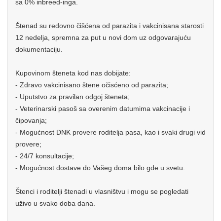
sa 0% inbreed-inga.
Štenad su redovno čišćena od parazita i vakcinisana starosti
12 nedelja, spremna za put u novi dom uz odgovarajuću
dokumentaciju.
Kupovinom šteneta kod nas dobijate:
- Zdravo vakcinisano štene očisćeno od parazita;
- Uputstvo za pravilan odgoj šteneta;
- Veterinarski pasoš sa overenim datumima vakcinacije i
čipovanja;
- Mogućnost DNK provere roditelja pasa, kao i svaki drugi vid
provere;
- 24/7 konsultacije;
- Mogućnost dostave do Vašeg doma bilo gde u svetu.
Štenci i roditelji štenadi u vlasništvu i mogu se pogledati
uživo u svako doba dana.