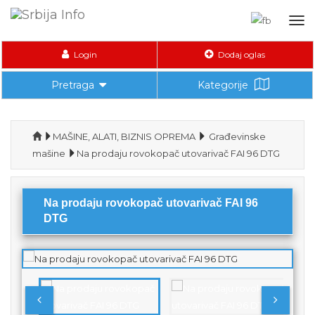
Tog
nav
Login
Dodaj oglas
Pretraga
Kategorije
MAŠINE, ALATI, BIZNIS OPREMA
Građevinske
mašine
Na prodaju rovokopač utovarivač FAI 96 DTG
Na prodaju rovokopač utovarivač FAI 96
DTG