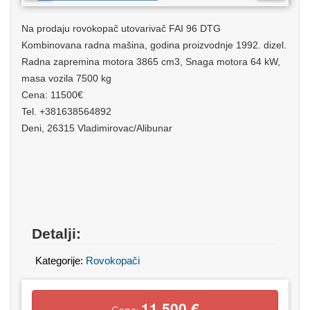
Na prodaju rovokopač utovarivač FAI 96 DTG
Kombinovana radna mašina, godina proizvodnje 1992. dizel.
Radna zapremina motora 3865 cm3, Snaga motora 64 kW,
masa vozila 7500 kg
Cena: 11500€
Tel. +381638564892
Deni, 26315 Vladimirovac/Alibunar
Detalji:
Kategorije:
Rovokopači
11.500 €