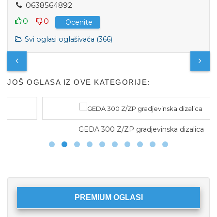
0
6
3
8
5
6
4
8
9
2
0
0
Ocenite
Svi oglasi oglašivača (366)
JOŠ OGLASA IZ OVE KATEGORIJE:
GEDA 300 Z/ZP gradjevinska dizalica
PREMIUM OGLASI