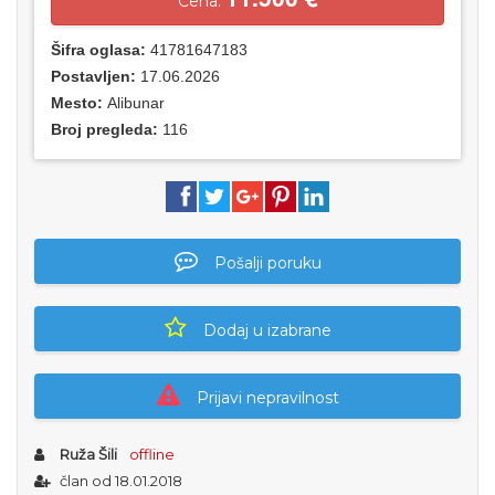
Cena:
Šifra oglasa:
41781647183
Postavljen:
17.06.2026
Mesto:
Alibunar
Broj pregleda:
116
Pošalji poruku
Dodaj u izabrane
Prijavi nepravilnost
Ruža Šili
offline
član od 18.01.2018