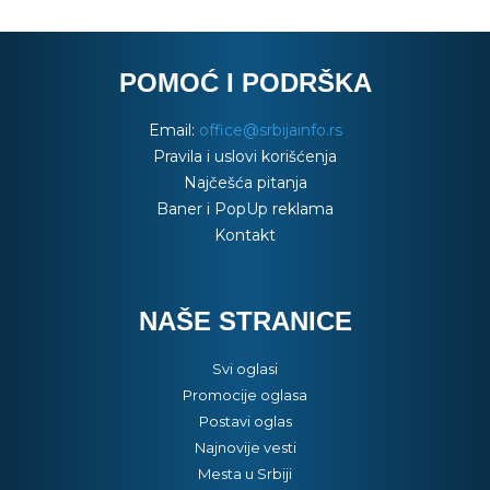
POMOĆ I PODRŠKA
Email:
office@srbijainfo.rs
Pravila i uslovi korišćenja
Najčešća pitanja
Baner i PopUp reklama
Kontakt
NAŠE STRANICE
Svi oglasi
Promocije oglasa
Postavi oglas
Najnovije vesti
Mesta u Srbiji