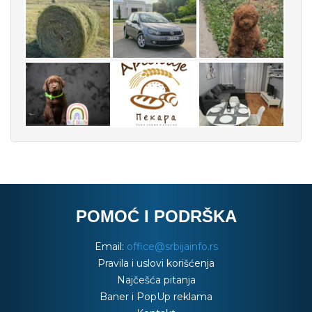
POMOĆ I PODRŠKA
Email:
office@srbijainfo.rs
Pravila i uslovi korišćenja
Najčešća pitanja
Baner i PopUp reklama