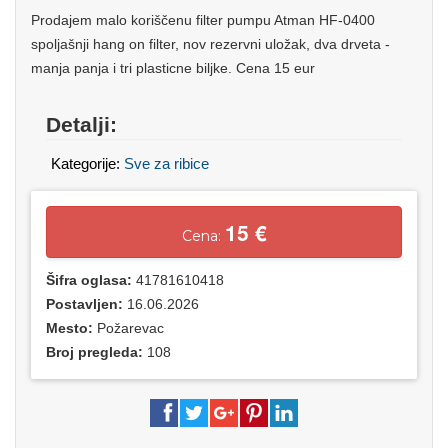
Prodajem malo koriščenu filter pumpu Atman HF-0400
spoljašnji hang on filter, nov rezervni uložak, dva drveta -
manja panja i tri plasticne biljke. Cena 15 eur
Detalji:
Kategorije:
Sve za ribice
15 €
Cena:
Šifra oglasa:
41781610418
Postavljen:
16.06.2026
Mesto:
Požarevac
Broj pregleda:
108