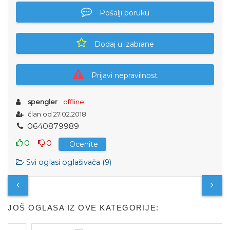
Pošalji poruku
Dodaj u izabrane
Prijavi nepravilnost
spengler
offline
član od 27.02.2018
0
6
4
0
8
7
9
9
8
9
0
0
Ocenite
Svi oglasi oglašivača (9)
JOŠ OGLASA IZ OVE KATEGORIJE: