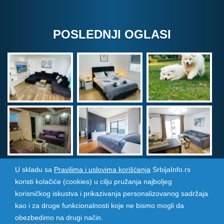
POSLEDNJI OGLASI
U skladu sa
Pravilima i uslovima korišćenja
SrbijaInfo.rs
koristi kolačiće (cookies) u cilju pružanja najboljeg
Srbija Info
©
2026. Sva prava zadržana. Pogledajte i
korisničkog iskustva i prikazivanja personalizovanog sadržaja
pozarevacinfo.rs
kao i za druge funkcionalnosti koje ne bismo mogli da
obezbedimo na drugi način.