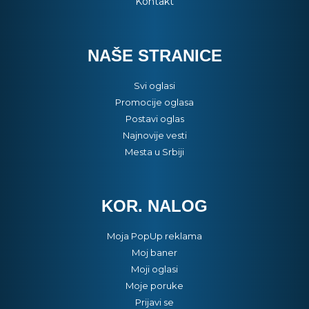
Kontakt
NAŠE STRANICE
Svi oglasi
Promocije oglasa
Postavi oglas
Najnovije vesti
Mesta u Srbiji
KOR. NALOG
Moja PopUp reklama
Moj baner
Moji oglasi
Moje poruke
Prijavi se