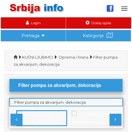
Tog
nav
Login
Dodaj oglas
Pretraga
Kategorije
KUĆNI LJUBIMCI
Oprema i hrana
Filter pumpa
za akvarijum, dekoracija
Filter pumpa za akvarijum, dekoracija