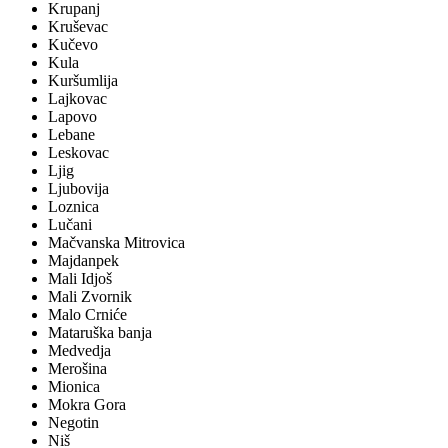
Krupanj
Kruševac
Kučevo
Kula
Kuršumlija
Lajkovac
Lapovo
Lebane
Leskovac
Ljig
Ljubovija
Loznica
Lučani
Mačvanska Mitrovica
Majdanpek
Mali Idjoš
Mali Zvornik
Malo Crniće
Mataruška banja
Medvedja
Merošina
Mionica
Mokra Gora
Negotin
Niš