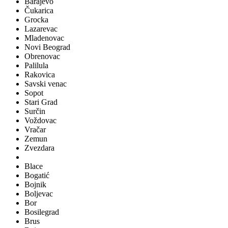
Barajevo
Čukarica
Grocka
Lazarevac
Mladenovac
Novi Beograd
Obrenovac
Palilula
Rakovica
Savski venac
Sopot
Stari Grad
Surčin
Voždovac
Vračar
Zemun
Zvezdara
Blace
Bogatić
Bojnik
Boljevac
Bor
Bosilegrad
Brus