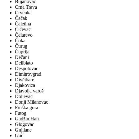
Bujanovac
Crna Trava
Crvenka
Čačak
Čajetina
Ćićevac
Čelarevo
Čoka
Čurug
Ćuprija
Dečani
Deliblato
Despotovac
Dimitrovgrad
Divčibare
Djakovica
Djavolja varoš
Doljevac
Donji Milanovac
Fruška gora
Futog
Gadžin Han
Glogovac
Gnjilane
Goč