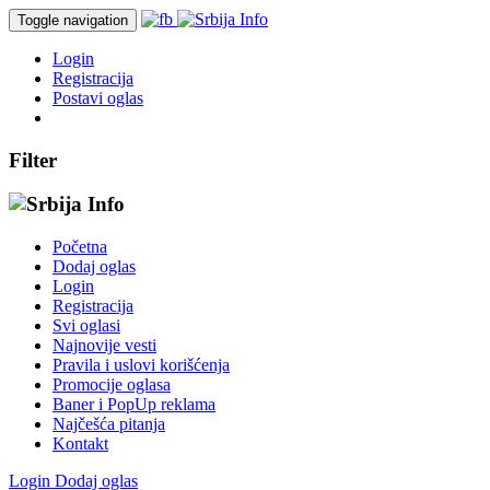
Toggle navigation
Login
Registracija
Postavi oglas
Filter
Početna
Dodaj oglas
Login
Registracija
Svi oglasi
Najnovije vesti
Pravila i uslovi korišćenja
Promocije oglasa
Baner i PopUp reklama
Najčešća pitanja
Kontakt
Login
Dodaj oglas