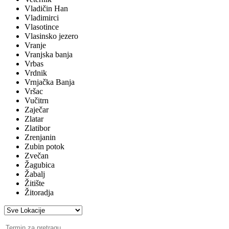
Vladičin Han
Vladimirci
Vlasotince
Vlasinsko jezero
Vranje
Vranjska banja
Vrbas
Vrdnik
Vrnjačka Banja
Vršac
Vučitrn
Zaječar
Zlatar
Zlatibor
Zrenjanin
Zubin potok
Zvečan
Žagubica
Žabalj
Žitište
Žitoradja