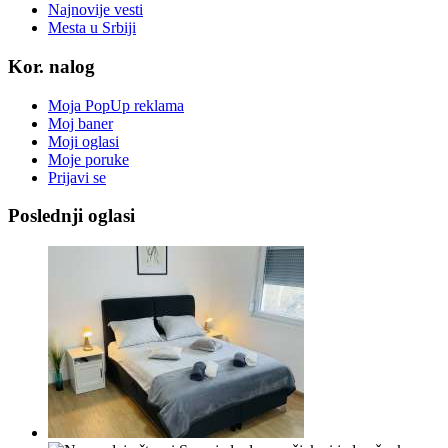
Najnovije vesti
Mesta u Srbiji
Kor. nalog
Moja PopUp reklama
Moj baner
Moji oglasi
Moje poruke
Prijavi se
Poslednji oglasi