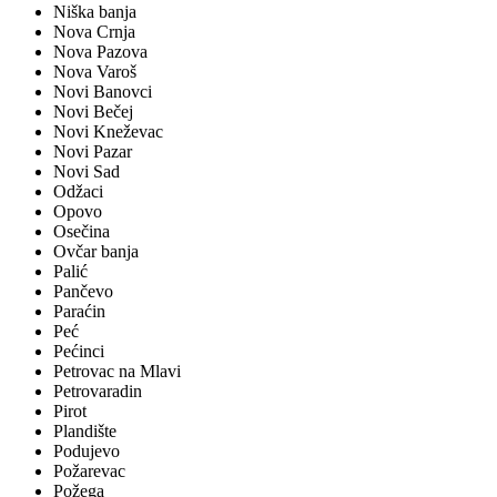
Niška banja
Nova Crnja
Nova Pazova
Nova Varoš
Novi Banovci
Novi Bečej
Novi Kneževac
Novi Pazar
Novi Sad
Odžaci
Opovo
Osečina
Ovčar banja
Palić
Pančevo
Paraćin
Peć
Pećinci
Petrovac na Mlavi
Petrovaradin
Pirot
Plandište
Podujevo
Požarevac
Požega