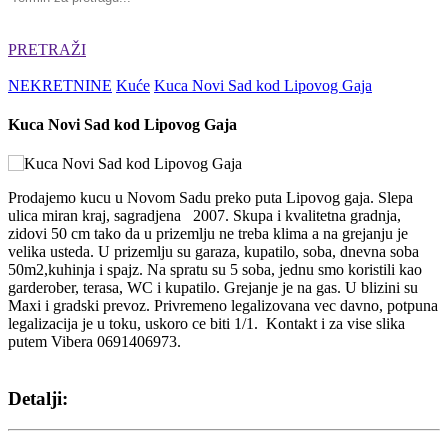
PRETRAŽI
NEKRETNINE
Kuće
Kuca Novi Sad kod Lipovog Gaja
Kuca Novi Sad kod Lipovog Gaja
Prodajemo kucu u Novom Sadu preko puta Lipovog gaja. Slepa
ulica miran kraj, sagradjena 2007. Skupa i kvalitetna gradnja,
zidovi 50 cm tako da u prizemlju ne treba klima a na grejanju je
velika usteda. U prizemlju su garaza, kupatilo, soba, dnevna soba
50m2,kuhinja i spajz. Na spratu su 5 soba, jednu smo koristili kao
garderober, terasa, WC i kupatilo. Grejanje je na gas. U blizini su
Maxi i gradski prevoz. Privremeno legalizovana vec davno, potpuna
legalizacija je u toku, uskoro ce biti 1/1. Kontakt i za vise slika
putem Vibera 0691406973.
Detalji: