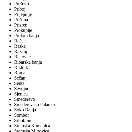
Preševo
Priboj
Prijepolje
Priština
Prizren
Prokuplje
Prolom banja
Rača
Raška
Ražanj
Rekovac
Ribarska banja
Rudnik
Ruma
Sečanj
Senta
Sevojno
Sjenica
Smederevo
Smederevska Palanka
Soko Banja
Sombor
Srbobran
Sremska Kamenica
Sremska Mitrovica