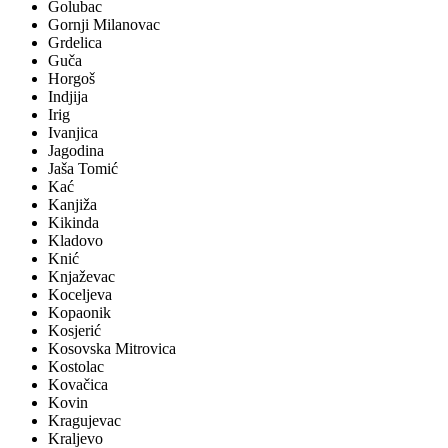
Golubac
Gornji Milanovac
Grdelica
Guča
Horgoš
Indjija
Irig
Ivanjica
Jagodina
Jaša Tomić
Kać
Kanjiža
Kikinda
Kladovo
Knić
Knjaževac
Koceljeva
Kopaonik
Kosjerić
Kosovska Mitrovica
Kostolac
Kovačica
Kovin
Kragujevac
Kraljevo