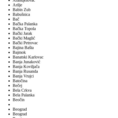
Arandjelovac
Arilje
Babin Zub
Babušnica
Bač
Bačka Palanka
Bačka Topola
Bački Jarak
Bački Maglić
Bački Petrovac
Bajina Bašta
Bajmok
Banatski Karlovac
Banja Junaković
Banja Koviljača
Banja Rusanda
Banja Vrujci
Batočina
Bečej
Bela Crkva
Bela Palanka
Beočin
Beograd
Beograd