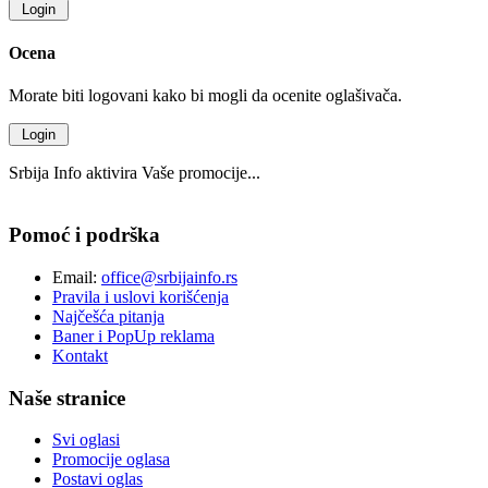
Ocena
Morate biti logovani kako bi mogli da ocenite oglašivača.
Srbija Info aktivira Vaše promocije...
Pomoć i podrška
Email:
office@srbijainfo.rs
Pravila i uslovi korišćenja
Najčešća pitanja
Baner i PopUp reklama
Kontakt
Naše stranice
Svi oglasi
Promocije oglasa
Postavi oglas