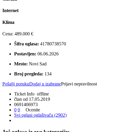
Internet
Klima
Cena:
489.000 €
Šifra oglasa:
41780738570
Postavljen:
06.06.2026
Mesto:
Novi Sad
Broj pregleda:
134
Pošalji poruku
Dodaj u izabrane
Prijavi nepravilnost
Ticket Info
offline
član od 17.05.2019
0
6
9
1
4
0
6
9
7
3
0
0
Ocenite
Svi oglasi oglašivača (2902)
Još oglasa iz ove kategorije: