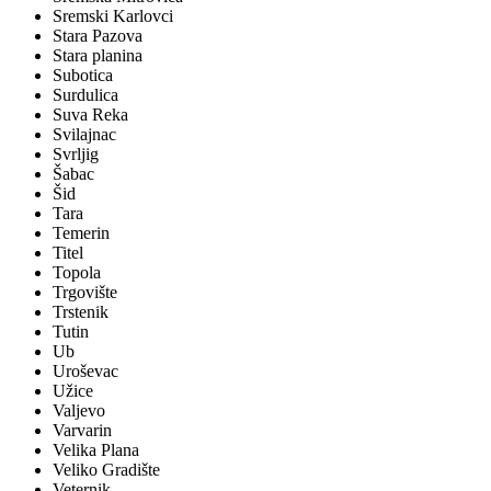
Sremski Karlovci
Stara Pazova
Stara planina
Subotica
Surdulica
Suva Reka
Svilajnac
Svrljig
Šabac
Šid
Tara
Temerin
Titel
Topola
Trgovište
Trstenik
Tutin
Ub
Uroševac
Užice
Valjevo
Varvarin
Velika Plana
Veliko Gradište
Veternik