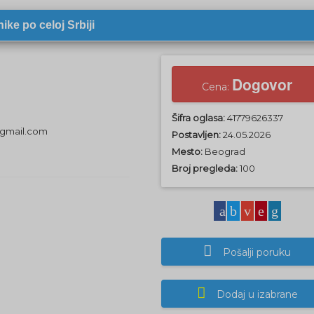
ike po celoj Srbiji
Dogovor
Cena:
Šifra oglasa:
41779626337
12@gmail.com
Postavljen:
24.05.2026
Mesto:
Beograd
Broj pregleda:
100
Pošalji poruku
Dodaj u izabrane