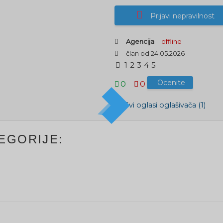
Prijavi nepravilnost
Agencija
offline
član od 24.05.2026
1
2
3
4
5
Ocenite
0
0
Svi oglasi oglašivača (1)
EGORIJE: