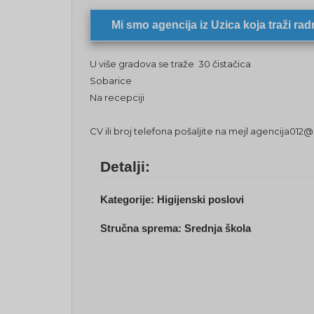
Mi smo agencija iz Uzica koja traži radn
U više gradova se traže 30 čistačica
Sobarice
Na recepciji
​​​CV ili broj telefona pošaljite na mejl agencija0
Detalji:
Kategorije:
Higijenski poslovi
Stručna sprema:
Srednja škola