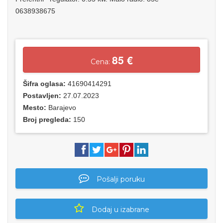
0638938675
85 €
Cena:
Šifra oglasa:
41690414291
Postavljen:
27.07.2023
Mesto:
Barajevo
Broj pregleda:
150
Pošalji poruku
Dodaj u izabrane