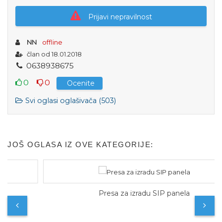
Prijavi nepravilnost
NN
offline
član od 18.01.2018
0
6
3
8
9
3
8
6
7
5
0
0
Ocenite
Svi oglasi oglašivača (503)
JOŠ OGLASA IZ OVE KATEGORIJE:
Presa za izradu SIP panela