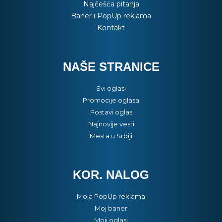
Najčešća pitanja
Baner i PopUp reklama
Kontakt
NAŠE STRANICE
Svi oglasi
Promocije oglasa
Postavi oglas
Najnovije vesti
Mesta u Srbiji
KOR. NALOG
Moja PopUp reklama
Moj baner
Moji oglasi