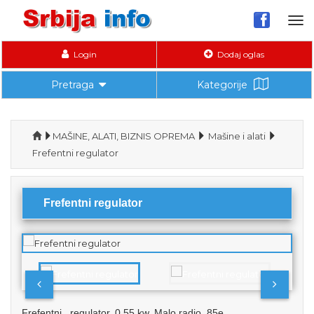
Tog
nav
Login
Dodaj oglas
Pretraga
Kategorije
MAŠINE, ALATI, BIZNIS OPREMA
Mašine i alati
Frefentni regulator
Frefentni regulator
Frefentni regulator. 0.55 kw. Malo radio. 85e