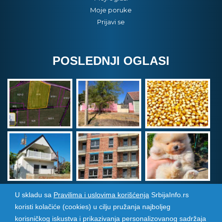
Moje poruke
Prijavi se
POSLEDNJI OGLASI
U skladu sa
Pravilima i uslovima korišćenja
SrbijaInfo.rs
koristi kolačiće (cookies) u cilju pružanja najboljeg
Srbija Info
©
2026. Sva prava zadržana. Pogledajte i
korisničkog iskustva i prikazivanja personalizovanog sadržaja