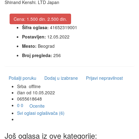
Shinand Kenshi. LTD Japan
Cena:
1.500 din.
2.500 din.
Šifra oglasa:
41652319001
Postavljen:
12.05.2022
Mesto:
Beograd
Broj pregleda:
256
Pošalji poruku
Dodaj u izabrane
Prijavi nepravilnost
Srba
offline
član od 10.05.2022
0
6
5
5
6
1
8
6
4
8
0
0
Ocenite
Svi oglasi oglašivača (6)
Još oglasa iz ove kategorije: