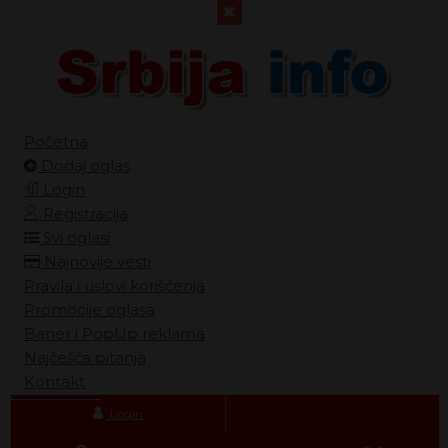
Početna
Dodaj oglas
Login
Registracija
Svi oglasi
Najnovije vesti
Pravila i uslovi korišćenja
Promocije oglasa
Baner i PopUp reklama
Najčešća pitanja
Kontakt
Login