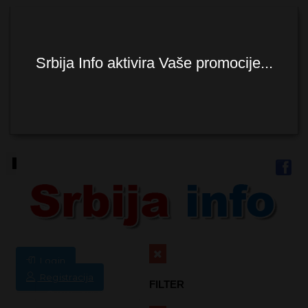
Srbija Info aktivira Vaše promocije...
Toggle
navigation
Login
Registracija
FILTER
POSTAVI OGLAS