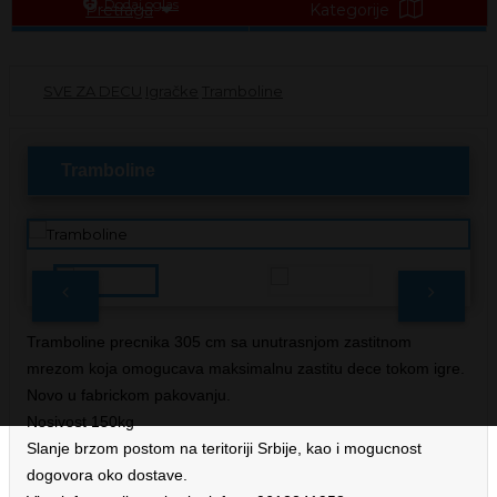
Dodaj oglas
Pretraga
Kategorije
SVE ZA DECU
Igračke
Tramboline
Tramboline
Tramboline precnika 305 cm sa unutrasnjom zastitnom
mrezom koja omogucava maksimalnu zastitu dece tokom igre.
Novo u fabrickom pakovanju.
Nosivost 150kg
Slanje brzom postom na teritoriji Srbije, kao i mogucnost
dogovora oko dostave.