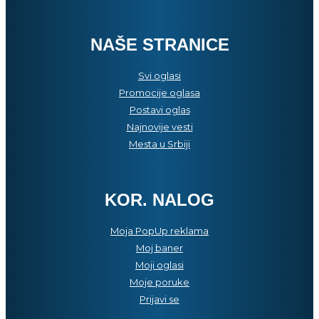
NAŠE STRANICE
Svi oglasi
Promocije oglasa
Postavi oglas
Najnovije vesti
Mesta u Srbiji
KOR. NALOG
Moja PopUp reklama
Moj baner
Moji oglasi
Moje poruke
Prijavi se