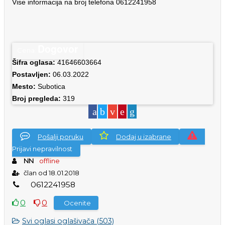
Vise informacija na broj telefona 0612241958
Dogovor
Cena:
Šifra oglasa:
41646603664
Postavljen:
06.03.2022
Mesto:
Subotica
Broj pregleda:
319
Pošalji poruku
Dodaj u izabrane
Prijavi nepravilnost
NN
offline
član od 18.01.2018
0
6
1
2
2
4
1
9
5
8
0
0
Ocenite
Svi oglasi oglašivača (503)