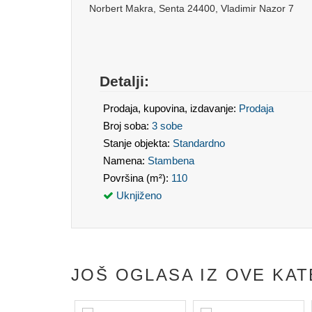
Norbert Makra, Senta 24400, Vladimir Nazor 7
Detalji:
Prodaja, kupovina, izdavanje:
Prodaja
Broj soba:
3 sobe
Stanje objekta:
Standardno
Namena:
Stambena
Površina (m²):
110
Uknjiženo
JOŠ OGLASA IZ OVE KAT