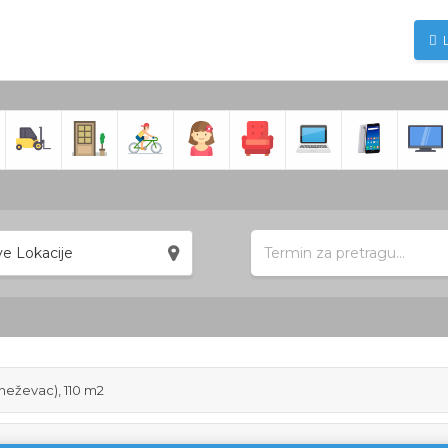
e Lokacije
neževac), 110 m2