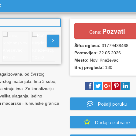
2
Pozvati
Cena:
Šifra oglasa:
31779438468
Postavljen:
22.05.2026
Mesto:
Novi Kneževac
Broj pregleda:
130
agalizovana, od čvrstog
 čvrstog materijala. Ima 3 sobe,
na struja ima. Za kanalizaciju
velika ulaganja, jedino
ini mađarske i rumunske granice
Pošalji poruku
Dodaj u izabrane