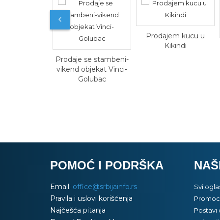
Prodajem kucu u
Kikindi
Prodaje se stambeni-
vikend objekat Vinci-
Golubac
POMOĆ I PODRŠKA
NAŠ
Email:
office@srbijainfo.rs
Svi ogla
Pravila i uslovi korišćenja
Promoci
Najčešća pitanja
Postavi 