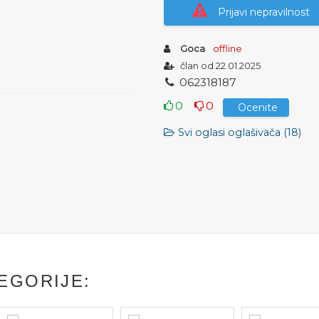
Prijavi nepravilnost
Goca
offline
član od 22.01.2025
0
6
2
3
1
8
1
8
7
0
0
Ocenite
Svi oglasi oglašivača (18)
EGORIJE: