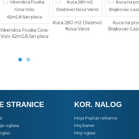
Kuća 280 m2 Draževići
Kuca na pro
Nova Varoš
Brajkovac-Laz
Vikendica Fruska Gora-
Vizic 62m2,8.5ari placa
E STRANICE
KOR. NALOG
si
Moja PopUp reklama
je oglasa
Moj baner
oglas
Moji oglasi