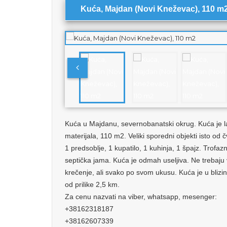
Kuća, Majdan (Novi Kneževac), 110 m
Kuća u Majdanu, severnobanatski okrug. Kuća je l
materijala, 110 m2. Veliki sporedni objekti isto od
1 predsoblje, 1 kupatilo, 1 kuhinja, 1 špajz. Trofaz
septička jama. Kuća je odmah useljiva. Ne trebaju 
krečenje, ali svako po svom ukusu. Kuća je u bliz
od prilike 2,5 km.
Za cenu nazvati na viber, whatsapp, mesenger:
+38162318187
+38162607339