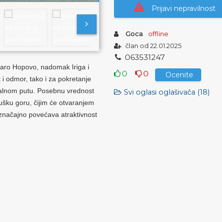
Prijavi nepravilnost
Goca
offline
član od 22.01.2025
0
6
3
5
3
1
2
4
7
Staro Hopovo, nadomak Iriga i
0
0
Ocenite
i odmor, tako i za pokretanje
ralnom putu. Posebnu vrednost
Svi oglasi oglašivača (18)
ušku goru, čijim će otvaranjem
 značajno povećava atraktivnost