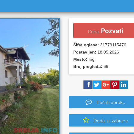
Pozvati
Cena:
Šifra oglasa:
31779115476
Postavljen:
18.05.2026
Mesto:
Irig
Broj pregleda:
66
Pošalji poruku
Dodaj u izabrane