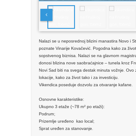
Nalazi se u neposrednoj blizini manastira Novo i 
poznate Vinarije Kovačević. Pogodna kako za život 
sopstvenog biznisa. Nalazi se na glavnom magist
donosi blizina nove saobraćajnice – tunela kroz Fr
Novi Sad biti na svega destak minuta vožnje. Ovo
lokacije, kako za život tako i za investiciju.
Vikendica poseduje dozvolu za otvaranje kafane.
Osnovne karakteristike:
Ukupno 3 etaže (~78 m² po etaži):
Podrum;
Prizemlje uređeno kao local;
Sprat uređen za stanovanje.