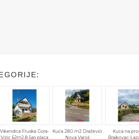
EGORIJE:
ica Fruska Gora-
Kuća 280 m2 Draževići
Kuca na prodaju
62m2,8.5ari placa
Nova Varoš
Brajkovac-Lazarevac