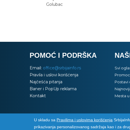
Golubac
POMOĆ I PODRŠKA
NAŠ
Email:
office@srbijainfo.rs
Svi ogla
Pravila i uslovi korišćenja
Promoci
Najčešća pitanja
Postavi 
Baner i PopUp reklama
Najnovij
Kontakt
Mesta u 
U skladu sa
Pravilima i uslovima korišćenja
SrbijaInfo
Srbija Info
©
2026. Sva prava zadržana. Pogledajte i
prikazivanja personalizovanog sadržaja kao i za dru