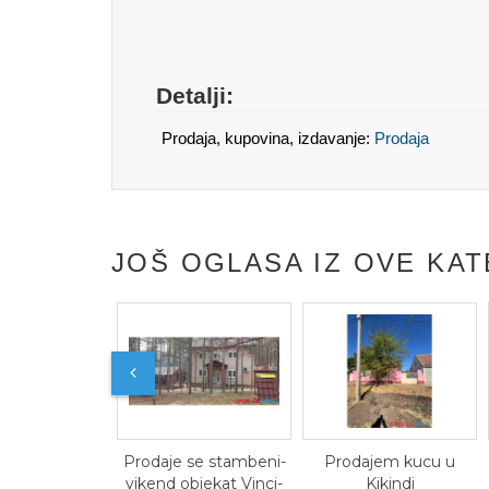
Detalji:
Prodaja, kupovina, izdavanje:
Prodaja
JOŠ OGLASA IZ OVE KAT
Prodaje se stambeni-
Prodajem kucu u
Vikend
vikend objekat Vinci-
Kikindi
Vizic 