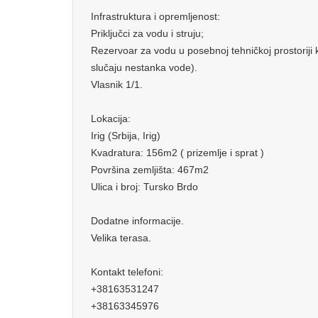
Infrastruktura i opremljenost:
Priključci za vodu i struju;
Rezervoar za vodu u posebnoj tehničkoj prostoriji 
slučaju nestanka vode).
Vlasnik 1/1.
Lokacija:
Irig (Srbija, Irig)
Kvadratura: 156m2 ( prizemlje i sprat )
Površina zemljišta: 467m2
Ulica i broj: Tursko Brdo
Dodatne informacije.
Velika terasa.
Kontakt telefoni:
+38163531247
+38163345976