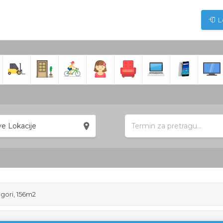
L
e Lokacije
 gori, 156m2