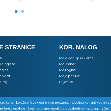
E STRANICE
KOR. NALOG
si
Moja PopUp reklama
je oglasa
Moj baner
oglas
Moji oglasi
e vesti
Moje poruke
Srbiji
Prijavi se
.rs koristi kolačiće (cookies) u cilju pružanja najboljeg korisničkog iskus
pozarevacinfo.rs
ge funkcionalnosti koje ne bismo mogli da obezbedimo na drugi način.