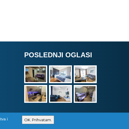
POSLEDNJI OGLASI
tva i
Izrada i održavanje sajtova
PCMAX Studio