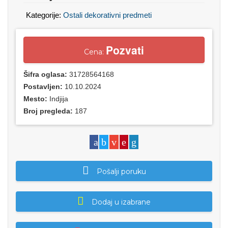
Kategorije:
Ostali dekorativni predmeti
Pozvati
Cena:
Šifra oglasa:
31728564168
Postavljen:
10.10.2024
Mesto:
Indjija
Broj pregleda:
187
Pošalji poruku
Dodaj u izabrane