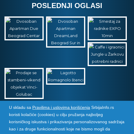
POSLEDNJI OGLASI
U skladu sa
Pravilima i uslovima korišćenja
SrbijaInfo.rs
koristi kolačiće (cookies) u cilju pružanja najboljeg
Srbija Info
©
2026. Sva prava zadržana. Pogledajte i
korisničkog iskustva i prikazivanja personalizovanog sadržaja
pozarevacinfo.rs
kao i za druge funkcionalnosti koje ne bismo mogli da