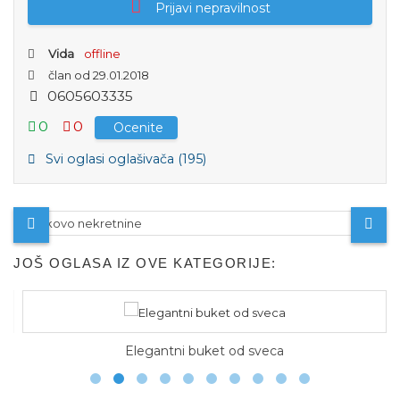
Prijavi nepravilnost
Vida
offline
član od 29.01.2018
0
6
0
5
6
0
3
3
3
5
0
0
Ocenite
Svi oglasi oglašivača (195)
JOŠ OGLASA IZ OVE KATEGORIJE:
Elegantni buket od sveca