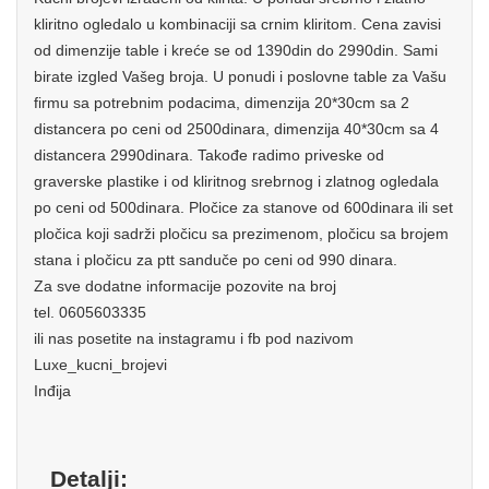
kliritno ogledalo u kombinaciji sa crnim kliritom. Cena zavisi
od dimenzije table i kreće se od 1390din do 2990din. Sami
birate izgled Vašeg broja. U ponudi i poslovne table za Vašu
firmu sa potrebnim podacima, dimenzija 20*30cm sa 2
distancera po ceni od 2500dinara, dimenzija 40*30cm sa 4
distancera 2990dinara. Takođe radimo priveske od
graverske plastike i od kliritnog srebrnog i zlatnog ogledala
po ceni od 500dinara. Pločice za stanove od 600dinara ili set
pločica koji sadrži pločicu sa prezimenom, pločicu sa brojem
stana i pločicu za ptt sanduče po ceni od 990 dinara.
Za sve dodatne informacije pozovite na broj
tel. 0605603335
ili nas posetite na instagramu i fb pod nazivom
Luxe_kucni_brojevi
Inđija
Detalji: