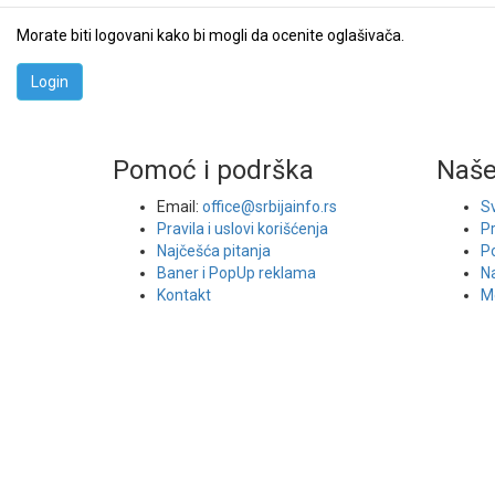
Morate biti logovani kako bi mogli da ocenite oglašivača.
Pomoć i podrška
Naše
Email:
office@srbijainfo.rs
Sv
Pravila i uslovi korišćenja
P
Najčešća pitanja
Po
Baner i PopUp reklama
Na
Kontakt
Me