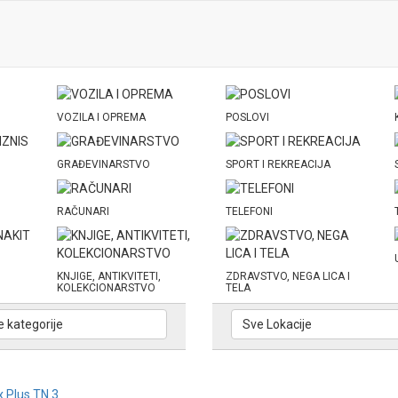
VOZILA I OPREMA
POSLOVI
GRAĐEVINARSTVO
SPORT I REKREACIJA
RAČUNARI
TELEFONI
KNJIGE, ANTIKVITETI,
ZDRAVSTVO, NEGA LICA I
KOLEKCIONARSTVO
TELA
e kategorije
Sve Lokacije
x Plus TN 3