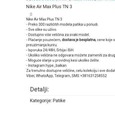
Nike Air Max Plus TN 3
Nike Air Max Plus TN 3
- Preko 300 različitih modela patika u ponudi.
- Sve slike su uživo.
- Dostupno više veličina za svaki model.
- Plaćanje pouzećem,
dostava je besplatna
, cene koje 
preuzimanja kuriru.
- Isporuka 24/48H, Srbija i BiH.
- Ukoliko veličina ne odgovara možete zameniti za drug
- Moguće slanje u providnoj kesi ukoliko želite.
- Instagram hype_balkan
Za trenutno dostupne veličine, celu kolekciju i sve doda
Viber, WhatsApp, Telegram, SMS +381631258552
Detalji:
Kategorije:
Patike