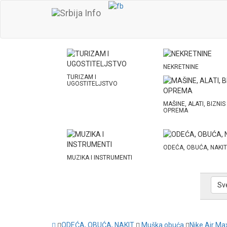
NEKRETNINE
TURIZAM I
UGOSTITELJSTVO
MAŠINE, ALATI, BIZNIS
OPREMA
ODEĆA, OBUĆA, NAKIT
MUZIKA I INSTRUMENTI
Sv
ODEĆA, OBUĆA, NAKIT
Muška obuća
Nike Air Ma