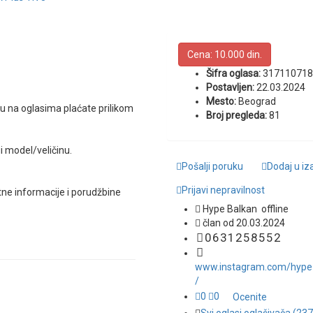
Cena:
10.000 din.
Šifra oglasa:
317110718
Postavljen:
22.03.2024
Mesto:
Beograd
su na oglasima plaćate prilikom
Broj pregleda:
81
i model/veličinu.
Pošalji poruku
Dodaj u i
Prijavi nepravilnost
tne informacije i porudžbine
Hype Balkan
offline
član od 20.03.2024
0
6
3
1
2
5
8
5
5
2
www.instagram.com/hype
/
0
0
Ocenite