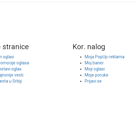
 stranice
Kor. nalog
i oglasi
Moja PopUp reklama
romocije oglasa
Moj baner
stavi oglas
Moji oglasi
jnovije vesti
Moje poruke
sta u Srbiji
Prijavi se