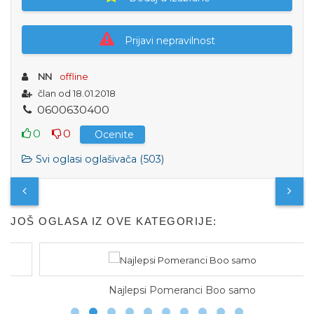
Prijavi nepravilnost
NN
offline
član od 18.01.2018
0
6
0
0
6
3
0
4
0
0
0
0
Ocenite
Svi oglasi oglašivača (503)
JOŠ OGLASA IZ OVE KATEGORIJE:
Najlepsi Pomeranci Boo samo