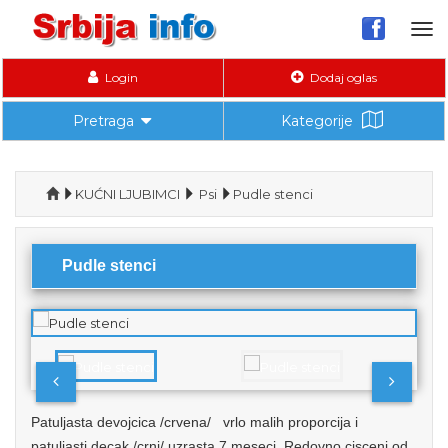
Tog
nav
Login
Dodaj oglas
Pretraga
Kategorije
KUĆNI LJUBIMCI
Psi
Pudle stenci
Pudle stenci
Patuljasta devojcica /crvena/ vrlo malih proporcija i
patuljasti decak /crni/ uzrasta 7 meseci. Redovno cisceni od