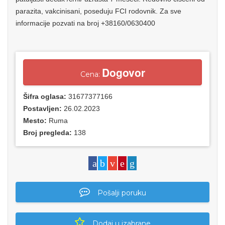
parazita, vakcinisani, poseduju FCI rodovnik. Za sve
informacije pozvati na broj +38160/0630400
Dogovor
Cena:
Šifra oglasa:
31677377166
Postavljen:
26.02.2023
Mesto:
Ruma
Broj pregleda:
138
Pošalji poruku
Dodaj u izabrane