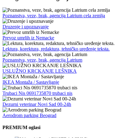
Poznanstva, veze, brak, agencija Latrium cela zemlja
Druzenje i upoznavanje
Prevoz umrlih iz Nemacke
Lektura, korektura, redaktura, tehničko uređenje teksta.
Poznanstva, veze, brak, agencija Latrium
USLUŽNO KRCKANJE LEŠNIKA
IKEA Montaža / Sastavljanje
Trubaci Nis 0691735870 trubaci nis
Dezurni veterinar Novi Sad 00-24h
Aerodrom parking Beograd
PREMIUM oglasi