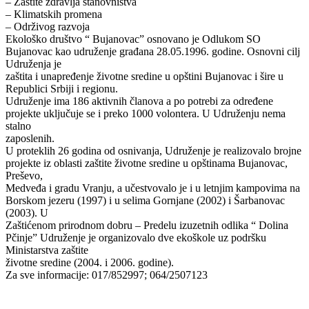
– Zaštite zdravlja stanovništva
– Klimatskih promena
– Održivog razvoja
Ekološko društvo “ Bujanovac” osnovano je Odlukom SO
Bujanovac kao udruženje građana 28.05.1996. godine. Osnovni cilj
Udruženja je
zaštita i unapređenje životne sredine u opštini Bujanovac i šire u
Republici Srbiji i regionu.
Udruženje ima 186 aktivnih članova a po potrebi za određene
projekte uključuje se i preko 1000 volontera. U Udruženju nema
stalno
zaposlenih.
U proteklih 26 godina od osnivanja, Udruženje je realizovalo brojne
projekte iz oblasti zaštite životne sredine u opštinama Bujanovac,
Preševo,
Medveđa i gradu Vranju, a učestvovalo je i u letnjim kampovima na
Borskom jezeru (1997) i u selima Gornjane (2002) i Šarbanovac
(2003). U
Zaštićenom prirodnom dobru – Predelu izuzetnih odlika “ Dolina
Pčinje” Udruženje je organizovalo dve ekoškole uz podršku
Ministarstva zaštite
životne sredine (2004. i 2006. godine).
Za sve informacije: 017/852997; 064/2507123