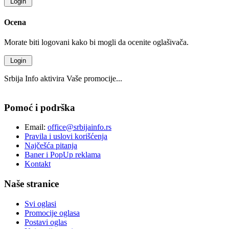
Ocena
Morate biti logovani kako bi mogli da ocenite oglašivača.
Srbija Info aktivira Vaše promocije...
Pomoć i podrška
Email:
office@srbijainfo.rs
Pravila i uslovi korišćenja
Najčešća pitanja
Baner i PopUp reklama
Kontakt
Naše stranice
Svi oglasi
Promocije oglasa
Postavi oglas