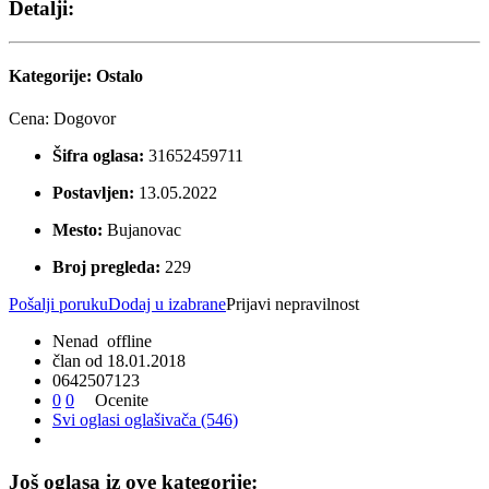
Detalji:
Kategorije:
Ostalo
Cena:
Dogovor
Šifra oglasa:
31652459711
Postavljen:
13.05.2022
Mesto:
Bujanovac
Broj pregleda:
229
Pošalji poruku
Dodaj u izabrane
Prijavi nepravilnost
Nenad
offline
član od 18.01.2018
0
6
4
2
5
0
7
1
2
3
0
0
Ocenite
Svi oglasi oglašivača (546)
Još oglasa iz ove kategorije: