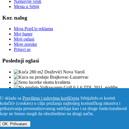
Najnovije vesti
Mesta u Srbiji
Kor. nalog
Moja PopUp reklama
Moj baner
Moji oglasi
Moje poruke
Prijavi se
Poslednji oglasi
U skladu sa
Pravilima i uslovima korišćenja
SrbijaInfo.rs koristi
kolačiće (cookies) u cilju pružanja najboljeg korisničkog iskustva i
Srbija Info
©
2026. Sva prava zadržana. Pogledajte i
prikazivanja personalizovanog sadržaja kao i za druge funkcionalnosti
pozarevacinfo.rs
koje ne bismo mogli da obezbedimo na drugi način.
Izrada i održavanje sajtova
PCMAX Studio