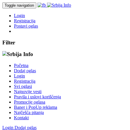
Toggle navigation
Login
Registracija
Postavi oglas
Filter
Početna
Dodaj oglas
Login
Registracija
Svi oglasi
Najnovije vesti
Pravila i uslovi korišćenja
Promocije oglasa
Baner i PopUp reklama
Najčešća pitanja
Kontakt
Login
Dodaj oglas