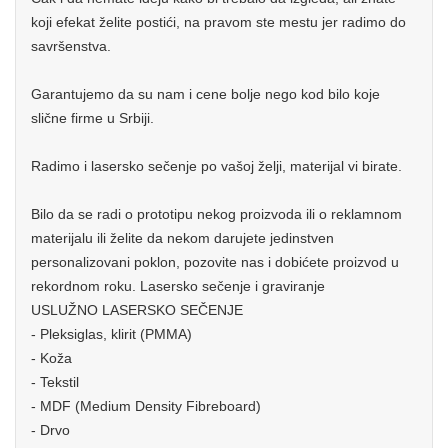
koji efekat želite postići, na pravom ste mestu jer radimo do
savršenstva.
Garantujemo da su nam i cene bolje nego kod bilo koje
slične firme u Srbiji.
Radimo i lasersko sečenje po vašoj želji, materijal vi birate.
Bilo da se radi o prototipu nekog proizvoda ili o reklamnom
materijalu ili želite da nekom darujete jedinstven
personalizovani poklon, pozovite nas i dobićete proizvod u
rekordnom roku. Lasersko sečenje i graviranje
USLUŽNO LASERSKO SEČENJE
- Pleksiglas, klirit (PMMA)
- Koža
- Tekstil
- MDF (Medium Density Fibreboard)
- Drvo