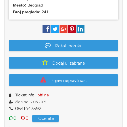
Mesto:
Beograd
Broj pregleda:
241
Pošalji poruku
Dodaj u izabrane
Prijavi nepravilnost
Ticket Info
offline
član od 17.05.2019
0
6
4
1
4
4
7
5
9
2
0
0
Ocenite