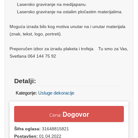
Lasersko graviranje na medijapanu.
Lasersko graviranje na ostalim pločastim materijalima.
Moguća izrada bilo kog motiva unutar na i unutar materijala
(znak, tekst, logo, portreti).
Preporučen izbor za izradu plaketa i trofeja. Tu smo za Vas,
Svetlana 064 144 75 92
Detalji:
Kategorije:
Usluge dekoracije
Dogovor
Cena:
Šifra oglasa:
31648815821
Postavljen:
01.04.2022