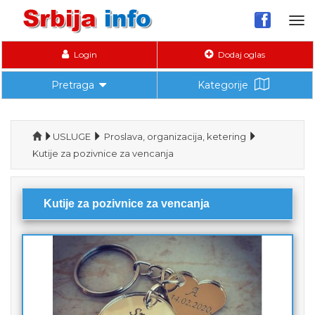
Tog
nav
Login
Dodaj oglas
Pretraga
Kategorije
USLUGE
Proslava, organizacija, ketering
Kutije za pozivnice za vencanja
Kutije za pozivnice za vencanja