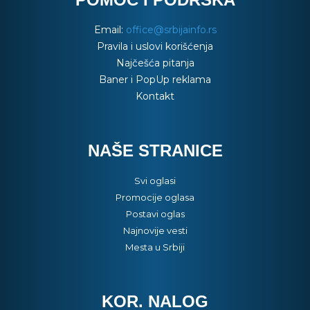
Email:
office@srbijainfo.rs
Pravila i uslovi korišćenja
Najčešća pitanja
Baner i PopUp reklama
Kontakt
NAŠE STRANICE
Svi oglasi
Promocije oglasa
Postavi oglas
Najnovije vesti
Mesta u Srbiji
KOR. NALOG