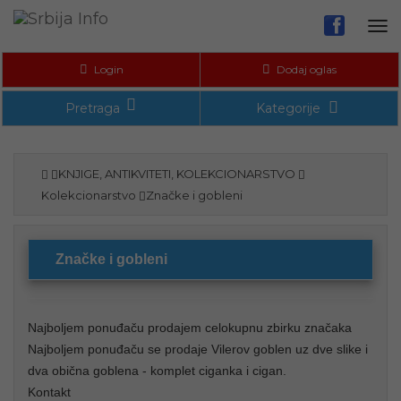
Tog
nav
Login
Dodaj oglas
Pretraga
Kategorije
KNJIGE, ANTIKVITETI, KOLEKCIONARSTVO
Kolekcionarstvo
Značke i gobleni
Značke i gobleni
Najboljem ponuđaču prodajem celokupnu zbirku značaka
Najboljem ponuđaču se prodaje Vilerov goblen uz dve slike i
dva obična goblena - komplet ciganka i cigan.
Kontakt