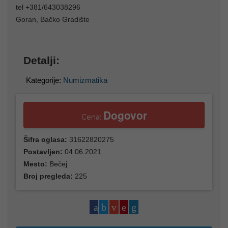
tel +381/643038296
Goran, Bačko Gradište
Detalji:
Kategorije:
Numizmatika
Dogovor
Cena:
Šifra oglasa:
31622820275
Postavljen:
04.06.2021
Mesto:
Bečej
Broj pregleda:
225