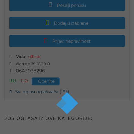
Pošalji poruku
Dodaj u izabrane
Prijavi nepravilnost
Vida
offline
član od 29.01.2018
0
6
4
3
0
3
8
2
9
6
0
0
Ocenite
Svi oglasi oglašivača (195)
JOŠ OGLASA IZ OVE KATEGORIJE: