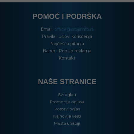
POMOĆ I PODRŠKA
Email:
office@srbijainfo.rs
Pravila i uslovi korišćenja
Najčešća pitanja
Baner i PopUp reklama
Kontakt
NAŠE STRANICE
Svi oglasi
Promocije oglasa
Postavi oglas
Najnovije vesti
Mesta u Srbiji