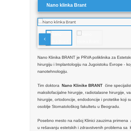
Nano klinka Brant
Nano Klinika BRANT je PRVA poliklinika za Estetsku
hirurgiju i Implantologiju na Jugoistoku Evrope - ko
nanotehnologiju.
Tim doktora
Nano Klinike BRANT
čine specijalist
maksilofacijalne hirurgije, radiotalasne hirurgije, v
hirurgije, ortodoncije, endodoncije i protetike koji 
osoblje Stomatološkog fakultetu u Beogradu.
Posebno mesto na našoj Klinici zauzima primena
u rešavanju estetskih i zdravstvenih problema sa 