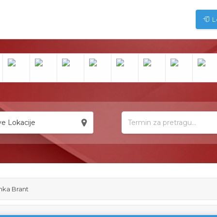
L
e Lokacije
nka Brant