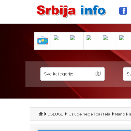
Sve kategorije
Sv
USLUGE
Usluge nege lica i tela
Nano kli