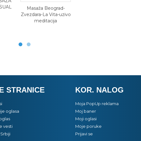
Masaža Beograd-
Zvezdara-La Vita-uzivo
meditacija
E STRANICE
KOR. NALOG
si
Moja PopUp reklama
je oglasa
Moj baner
oglas
Moji oglasi
e vesti
Moje poruke
Srbiji
Prijavi se