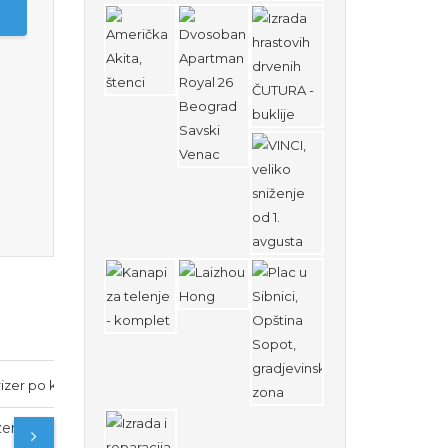
ucama
Crtanje po licu