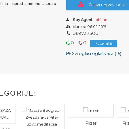
tatima - ispred primene lasera u
Prijavi nepravilnost
Spy Agent
offline
član od 06.02.2019
0
6
9
7
3
7
5
0
0
0
0
Ocenite
Svi oglasi oglašivača (15)
EGORIJE:
Frizer
Frizer po k