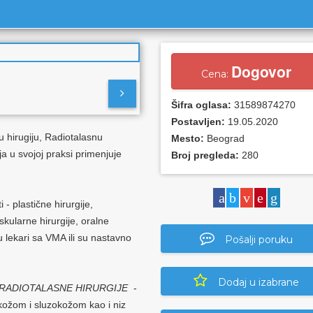
Dogovor
Cena:
Šifra oglasa:
31589874270
Postavljen:
19.05.2020
 hirugiju, Radiotalasnu
Mesto:
Beograd
ja u svojoj praksi primenjuje
Broj pregleda:
280
i - plastične hirurgije,
askularne hirurgije, oralne
su lekari sa VMA ili su nastavno
Pošalji poruku
Dodaj u izabrane
RADIOTALASNE HIRURGIJE
-
kožom i sluzokožom kao i niz