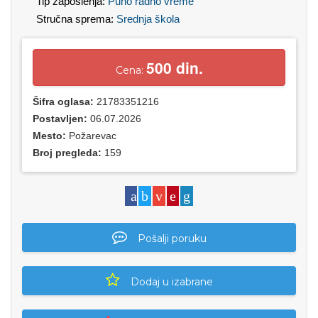
Tip zaposlenja:
Puno radno vreme
Stručna sprema:
Srednja škola
500 din.
Cena:
Šifra oglasa:
21783351216
Postavljen:
06.07.2026
Mesto:
Požarevac
Broj pregleda:
159
Pošalji poruku
Dodaj u izabrane