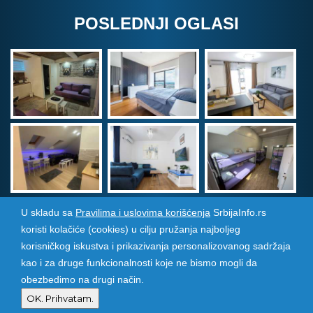
POSLEDNJI OGLASI
U skladu sa
Pravilima i uslovima korišćenja
SrbijaInfo.rs
koristi kolačiće (cookies) u cilju pružanja najboljeg
Srbija Info
©
2026. Sva prava zadržana. Pogledajte i
korisničkog iskustva i prikazivanja personalizovanog sadržaja
pozarevacinfo.rs
kao i za druge funkcionalnosti koje ne bismo mogli da
obezbedimo na drugi način.
Izrada i održavanje sajtova
PCMAX Studio