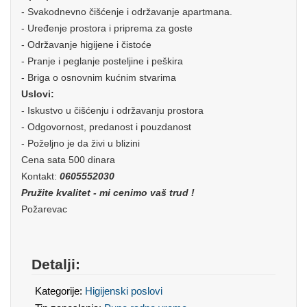
- Svakodnevno čišćenje i održavanje apartmana.
- Uređenje prostora i priprema za goste
- Održavanje higijene i čistoće
- Pranje i peglanje posteljine i peškira
- Briga o osnovnim kućnim stvarima
Uslovi:
- Iskustvo u čišćenju i održavanju prostora
- Odgovornost, predanost i pouzdanost
- Poželjno je da živi u blizini
Cena sata 500 dinara
Kontakt:
0605552030
Pružite kvalitet - mi cenimo vaš trud !
Požarevac
Detalji:
Kategorije:
Higijenski poslovi