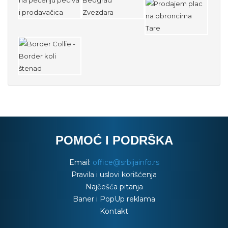
POMOĆ I PODRŠKA
Email:
office@srbijainfo.rs
Pravila i uslovi korišćenja
Najčešća pitanja
Baner i PopUp reklama
Kontakt