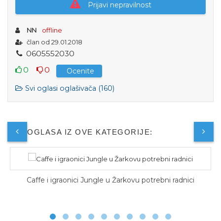
Prijavi nepravilnost
NN
offline
član od 29.01.2018
0
6
0
5
5
5
2
0
3
0
0
0
Ocenite
Svi oglasi oglašivača (160)
JOŠ OGLASA IZ OVE KATEGORIJE:
 i igraonici Jungle u Žarkovu potrebni radnici
P