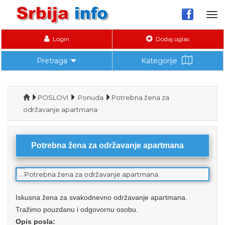
Tog
nav
Login
Dodaj oglas
Pretraga
Kategorije
POSLOVI
Ponuda
Potrebna žena za
održavanje apartmana
Potrebna žena za održavanje apartmana
Iskusna žena za svakodnevno održavanje apartmana.
Tražimo pouzdanu i odgovornu osobu.
Opis posla: