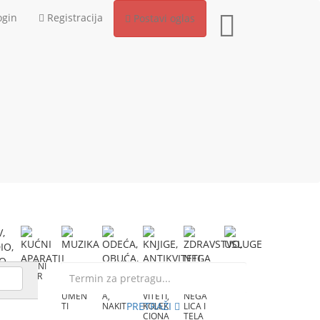
gin
Registracija
Postavi oglas
KUĆNI
MUZIK
ODEĆ
KNJIG
ZDRA
USLU
I
APAR
A I
A,
E,
VSTVO
GE
ATI
INSTR
OBUĆ
ANTIK
,
O
UMEN
A,
VITETI,
NEGA
PRETRAŽI
TI
NAKIT
KOLEK
LICA I
CIONA
TELA