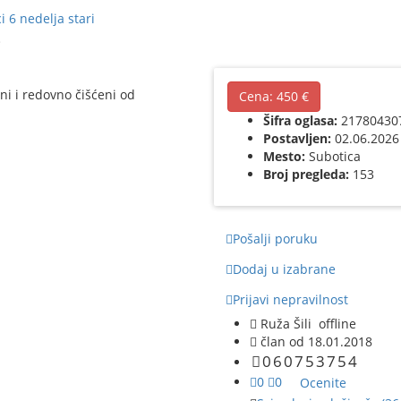
 6 nedelja stari
i
ni i redovno čišćeni od
Cena:
450 €
Šifra oglasa:
21780430
Postavljen:
02.06.2026
Mesto:
Subotica
Broj pregleda:
153
Pošalji poruku
Dodaj u izabrane
Prijavi nepravilnost
Ruža Šili
offline
član od 18.01.2018
0
6
0
7
5
3
7
5
4
0
0
Ocenite