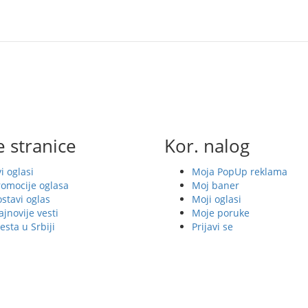
 stranice
Kor. nalog
i oglasi
Moja PopUp reklama
romocije oglasa
Moj baner
stavi oglas
Moji oglasi
jnovije vesti
Moje poruke
sta u Srbiji
Prijavi se