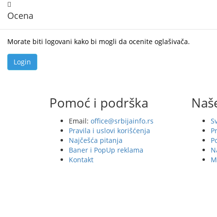
Ocena
Morate biti logovani kako bi mogli da ocenite oglašivača.
Pomoć i podrška
Naše
Email:
office@srbijainfo.rs
Sv
Pravila i uslovi korišćenja
P
Najčešća pitanja
Po
Baner i PopUp reklama
Na
Kontakt
Me