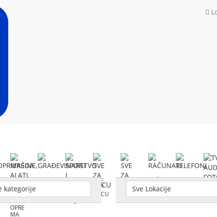
Lo
MAŠI
GRAĐ
SPORT
SVE
SVE
RAČU
TELEF
TV,
NE,
EVINA
I
ZA
ZA
NARI
ONI
AUD
e kategorije
Sve Lokacije
ALATI,
RSTVO
REKRE
DECU
STAN,
O,
BIZNIS
ACIJA
KUĆU
FOT
OPRE
MA