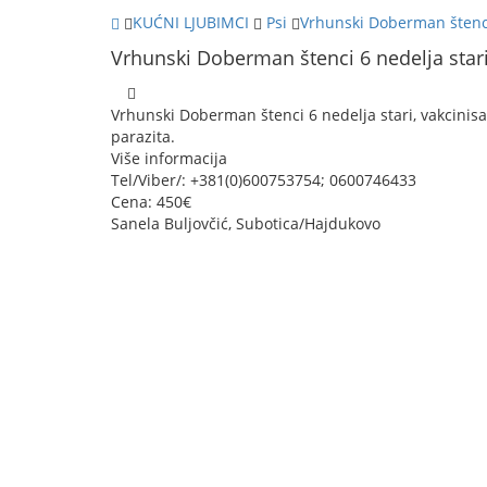
KUĆNI LJUBIMCI
Psi
Vrhunski Doberman štenci
Vrhunski Doberman štenci 6 nedelja star
Vrhunski Doberman štenci 6 nedelja stari, vakcinisa
parazita.
Više informacija
Tel/Viber/: +381(0)600753754; 0600746433
Cena: 450€
Sanela Buljovčić, Subotica/Hajdukovo