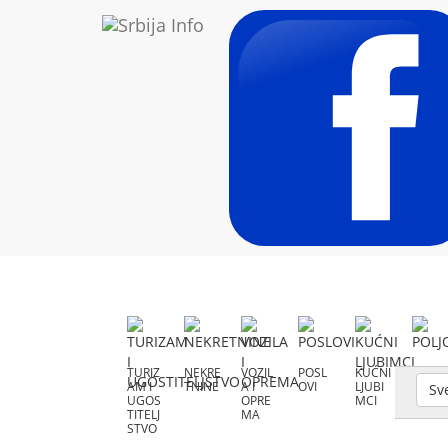
TURIZ
NEKRE
VOZIL
POSL
KUĆNI
POLJO
AM I
TNINE
A I
OVI
LJUBI
PRIVR
Sv
UGOS
OPRE
MCI
EDA
TITELJ
MA
STVO