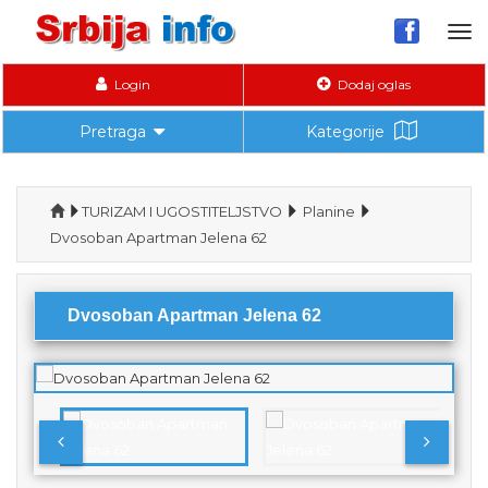
Tog
nav
Login
Dodaj oglas
Pretraga
Kategorije
TURIZAM I UGOSTITELJSTVO
Planine
Dvosoban Apartman Jelena 62
Dvosoban Apartman Jelena 62