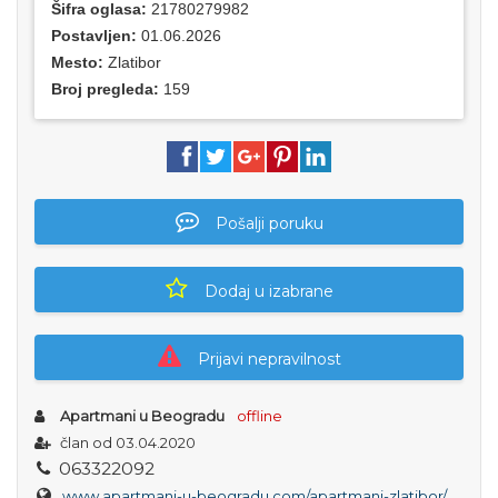
Šifra oglasa:
21780279982
Postavljen:
01.06.2026
Mesto:
Zlatibor
Broj pregleda:
159
Pošalji poruku
Dodaj u izabrane
Prijavi nepravilnost
Apartmani u Beogradu
offline
član od 03.04.2020
0
6
3
3
2
2
0
9
2
www.apartmani-u-beogradu.com/apartmani-zlatibor/dvosoban-apartman-jelena-62-zlatibor-palisad