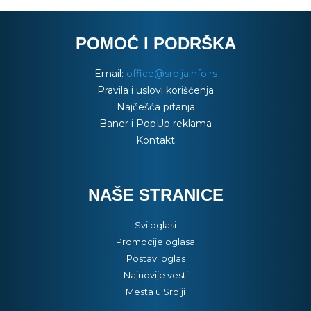
POMOĆ I PODRŠKA
Email:
office@srbijainfo.rs
Pravila i uslovi korišćenja
Najčešća pitanja
Baner i PopUp reklama
Kontakt
NAŠE STRANICE
Svi oglasi
Promocije oglasa
Postavi oglas
Najnovije vesti
Mesta u Srbiji