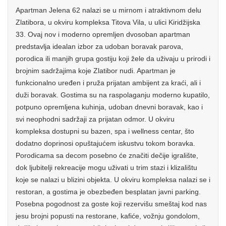
Apartman Jelena 62 nalazi se u mirnom i atraktivnom delu
Zlatibora, u okviru kompleksa Titova Vila, u ulici Kiridžijska
33. Ovaj nov i moderno opremljen dvosoban apartman
predstavlja idealan izbor za udoban boravak parova,
porodica ili manjih grupa gostiju koji žele da uživaju u prirodi i
brojnim sadržajima koje Zlatibor nudi. Apartman je
funkcionalno uređen i pruža prijatan ambijent za kraći, ali i
duži boravak. Gostima su na raspolaganju moderno kupatilo,
potpuno opremljena kuhinja, udoban dnevni boravak, kao i
svi neophodni sadržaji za prijatan odmor. U okviru
kompleksa dostupni su bazen, spa i wellness centar, što
dodatno doprinosi opuštajućem iskustvu tokom boravka.
Porodicama sa decom posebno će značiti dečije igralište,
dok ljubitelji rekreacije mogu uživati u trim stazi i klizalištu
koje se nalazi u blizini objekta. U okviru kompleksa nalazi se i
restoran, a gostima je obezbeđen besplatan javni parking.
Posebna pogodnost za goste koji rezervišu smeštaj kod nas
jesu brojni popusti na restorane, kafiće, vožnju gondolom,