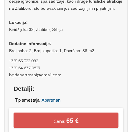
dečije igraonice, spa sadržaje, kao i druge turističke atrakcije
na Zlatiboru, što boravak čini još sadržajnijim i prijatnijim.
Lokacija:
Kiridžijska 33, Zlatibor, Srbija
Dodatne informacije:
Broj soba: 2, Broj kupatila: 1, Površina: 36 m2
+381 63 322 092
+381 64 637 0527
bgdapartmani@gmail.com
Detalji:
Tip smeštaja:
Apartman
65 €
Cena: