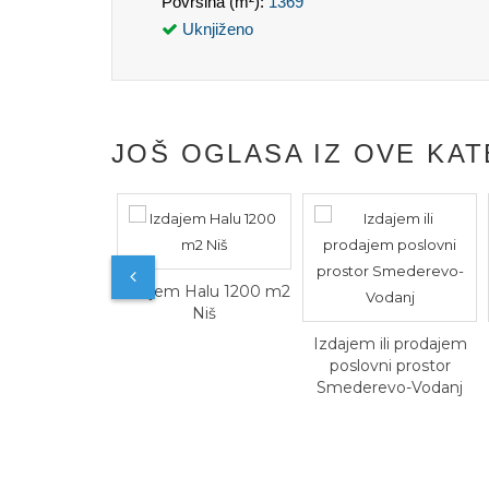
Površina (m²):
1369
Uknjiženo
JOŠ OGLASA IZ OVE KAT
Izdajem Halu 1200 m2
Niš
Izdajem ili prodajem
Izdajem 
poslovni prostor
lokal,
Smederevo-Vodanj
proizvodn
kuh