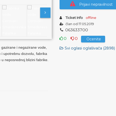
Prijavi nepravilnost
Ticket Info
offline
član od 17.05.2019
0
6
3
6
3
3
7
0
0
0
0
Ocenite
 gazirane i negazirane vode,
Svi oglasi oglašivača (2898)
u i upotrebnu dozvolu, fabrika
u neposrednoj blizini fabrike.