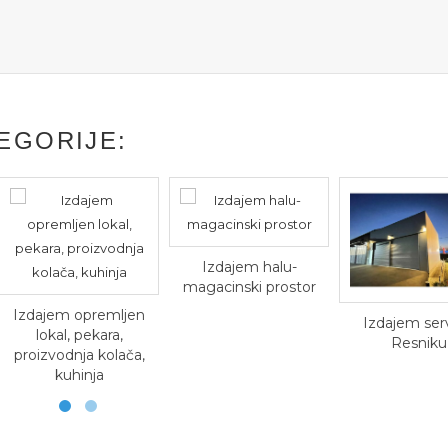
EGORIJE:
Izdajem halu-
magacinski prostor
opremljen
Izdajem servis u
 pekara,
Resniku
ja kolača,
inja