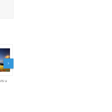
Prodajem lokal u
Kancelarije na pr
centru Cicevca
u Subotici
Prodaja restorana+sala
za proslave+privatni
parking