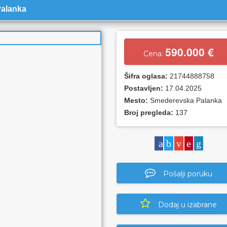
Palanka
590.000 €
Cena:
Šifra oglasa:
21744888758
Postavljen:
17.04.2025
Mesto:
Smederevska Palanka
Broj pregleda:
137
Pošalji poruku
Dodaj u izabrane