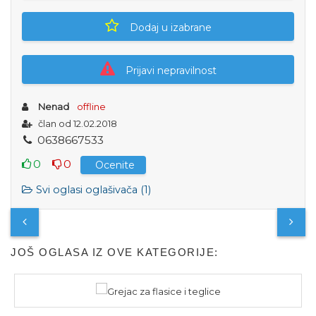
Dodaj u izabrane
Prijavi nepravilnost
Nenad
offline
član od 12.02.2018
0
6
3
8
6
6
7
5
3
3
0
0
Ocenite
Svi oglasi oglašivača (1)
JOŠ OGLASA IZ OVE KATEGORIJE: