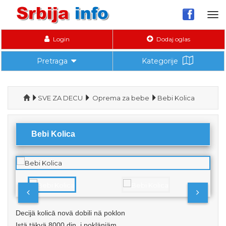
Tog
nav
Login
Dodaj oglas
Pretraga
Kategorije
SVE ZA DECU
Oprema za bebe
Bebi Kolica
Bebi Kolica
Decijä kolicā novä dobili nä poklon
Istä täkvä 8000 din. i poklänjäm