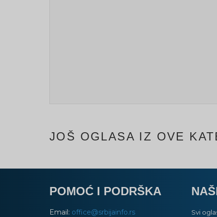
JOŠ OGLASA IZ OVE KAT
POMOĆ I PODRŠKA
NAŠ
Email:
office@srbijainfo.rs
Svi ogla