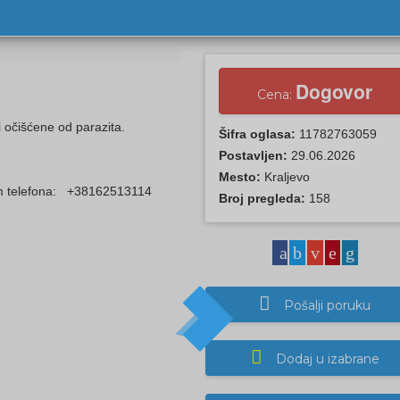
a.
Dogovor
Cena:
 očišćene od parazita.
Šifra oglasa:
11782763059
Postavljen:
29.06.2026
Mesto:
Kraljevo
tem telefona: +38162513114
Broj pregleda:
158
Pošalji poruku
Dodaj u izabrane