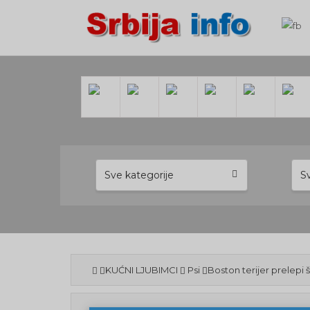
Sve kategorije
S
KUĆNI LJUBIMCI
Psi
Boston terijer prelepi 