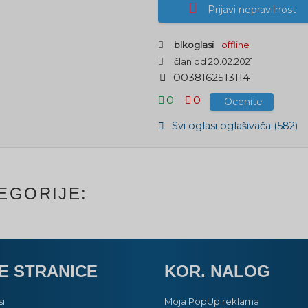
Prijavi nepravilnost
blkoglasi
offline
član od 20.02.2021
0
0
3
8
1
6
2
5
1
3
1
1
4
0
0
Ocenite
Svi oglasi oglašivača (582)
EGORIJE:
E STRANICE
KOR. NALOG
si
Moja PopUp reklama