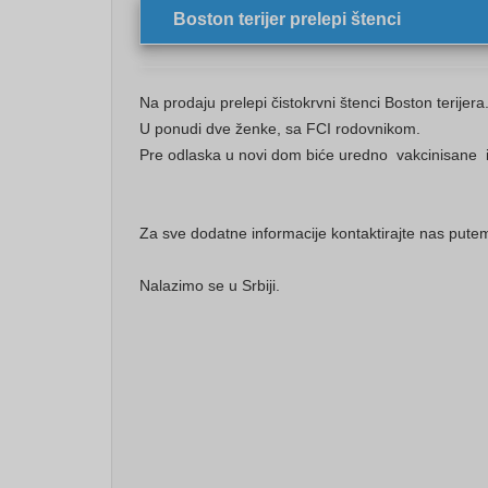
Boston terijer prelepi štenci
Na prodaju prelepi čistokrvni štenci Boston terijer
U ponudi dve ženke, sa FCI rodovnikom.
Pre odlaska u novi dom biće uredno vakcinisane i
Za sve dodatne informacije kontaktirajte nas pu
Nalazimo se u Srbiji.