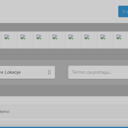
ve Lokacije
štenci