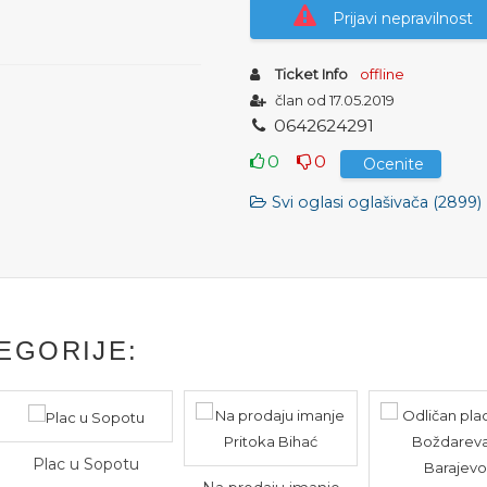
Prijavi nepravilnost
Ticket Info
offline
član od 17.05.2019
0
6
4
2
6
2
4
2
9
1
0
0
Ocenite
Svi oglasi oglašivača (2899)
EGORIJE:
Plac u Sopotu