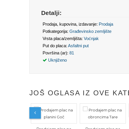
Detalji:
Prodaja, kupovina, izdavanje:
Prodaja
Potkategorija:
Građevinsko zemljište
Vrsta placa/zemljišta:
Voćnjak
Put do placa:
Asfaltni put
Površina (ar):
81
Uknjiženo
JOŠ OGLASA IZ OVE KAT