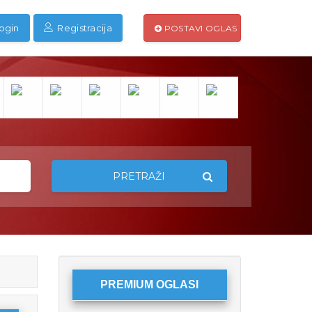
ogin
Registracija
POSTAVI OGLAS
PRETRAŽI
PREMIUM OGLASI