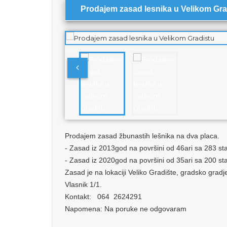
Prodajem zasad lesnika u Velikom Gra
Prodajem zasad žbunastih lešnika na dva placa.
- Zasad iz 2013god na površini od 46ari sa 283 s
- Zasad iz 2020god na površini od 35ari sa 200 s
Zasad je na lokaciji Veliko Gradište, gradsko gradj
Vlasnik 1/1.
Kontakt: 064 2624291
Napomena: Na poruke ne odgovaram