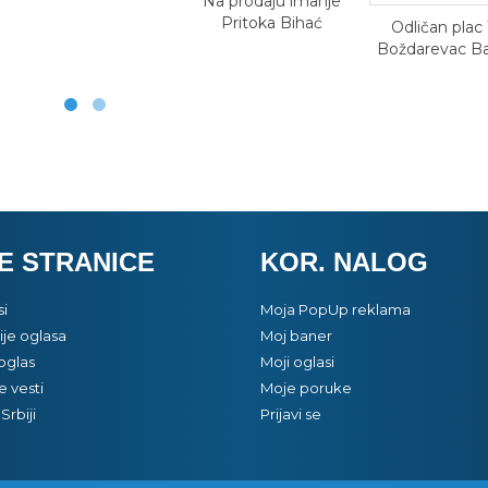
Na prodaju imanje
Pritoka Bihać
Odličan plac 1
Boždarevac Ba
E STRANICE
KOR. NALOG
si
Moja PopUp reklama
je oglasa
Moj baner
oglas
Moji oglasi
e vesti
Moje poruke
Srbiji
Prijavi se