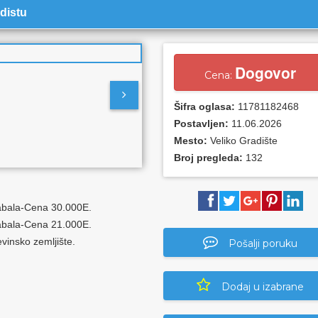
distu
Dogovor
Cena:
Šifra oglasa:
11781182468
Postavljen:
11.06.2026
Mesto:
Veliko Gradište
Broj pregleda:
132
tabala-Cena 30.000E.
tabala-Cena 21.000E.
evinsko zemljište.
Pošalji poruku
Dodaj u izabrane