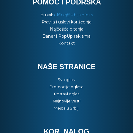
POMOĆ I PODRŠKA
Email:
office@srbijainfo.rs
Pravila i uslovi korišćenja
Najčešća pitanja
Baner i PopUp reklama
Kontakt
NAŠE STRANICE
Svi oglasi
Promocije oglasa
Postavi oglas
Najnovije vesti
Mesta u Srbiji
KOR. NALOG