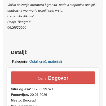
Veliko snizenje mermera i granita, podovi stepenice spoljni i
unutrasnji mermeri i graniti svih vrsta.
Cena: 20-30€ m2
Pedja,
B
eograd
0616620900
Detalji:
Kategorije:
Ostali građ. materijali
Dogovor
Cena:
Šifra oglasa:
11733599749
Postavljen:
20.01.2026
Mesto:
Beograd