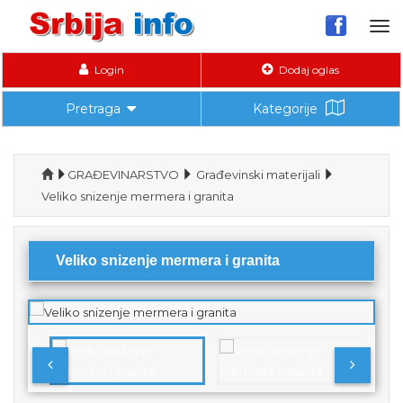
Tog
nav
Login
Dodaj oglas
Pretraga
Kategorije
GRAĐEVINARSTVO
Građevinski materijali
Veliko snizenje mermera i granita
Veliko snizenje mermera i granita