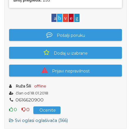
Broj pregleda:
253
Pošalji poruku
Dodaj u izabrane
Prijavi nepravilnost
Ruža Šili
offline
član od 18.01.2018
0
6
1
6
6
2
0
9
0
0
0
0
Ocenite
Svi oglasi oglašivača (366)