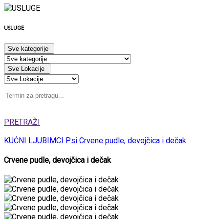
USLUGE
Sve kategorije
Sve Lokacije
PRETRAŽI
KUĆNI LJUBIMCI
Psi
Crvene pudle, devojčica i dečak
Crvene pudle, devojčica i dečak