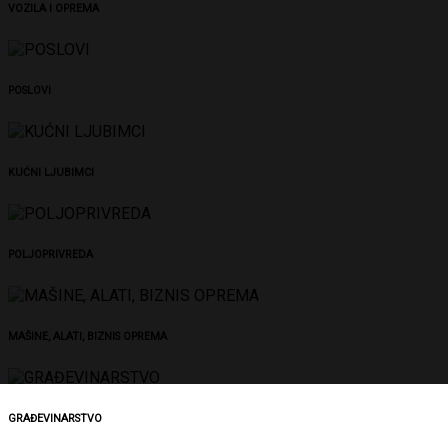
VOZILA I OPREMA
POSLOVI
KUĆNI LJUBIMCI
POLJOPRIVREDA
MAŠINE, ALATI, BIZNIS OPREMA
GRAĐEVINARSTVO