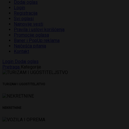
Dodaj oglas
Login
Registracija
Svi oglasi
Najnovije vesti
Pravila i uslovi korišćenja
Promocije oglasa
Baner i PopUp reklama
Najčešća pitanja
Kontakt
Login
Dodaj oglas
Pretraga
Kategorije
TURIZAM I UGOSTITELJSTVO
NEKRETNINE