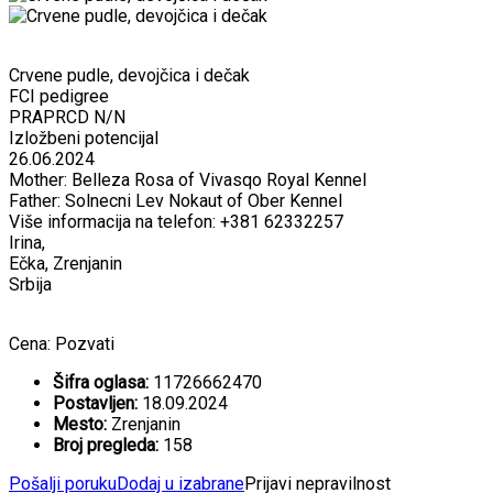
Crvene pudle, devojčica i dečak
FCI pedigree
PRAPRCD N/N
Izložbeni potencijal
26.06.2024
Mother: Belleza Rosa of Vivasqo Royal Kennel
Father: Solnecni Lev Nokaut of Ober Kennel
Više informacija na telefon: +381 62332257
Irina,
Ečka, Zrenjanin
Srbija
Cena:
Pozvati
Šifra oglasa:
11726662470
Postavljen:
18.09.2024
Mesto:
Zrenjanin
Broj pregleda:
158
Pošalji poruku
Dodaj u izabrane
Prijavi nepravilnost