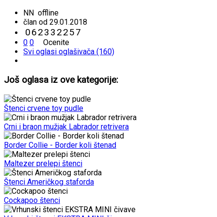
NN
offline
član od 29.01.2018
0
6
2
3
3
2
2
5
7
0
0
Ocenite
Svi oglasi oglašivača (160)
Još oglasa iz ove kategorije:
Štenci crvene toy pudle
Crni i braon mužjak Labrador retrivera
Border Collie - Border koli štenad
Maltezer prelepi štenci
Štenci Američkog staforda
Cockapoo štenci