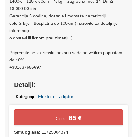
1400w - 120 x 60cm - 75kg, zagrevna moc 14-16m2 -
18,000.00 din.
Garancija 5 godina, dostava i montaža na teritoriji
cele Srbije - Besplatna do 100km ( nazovite za detaljnije
informacije
o dostavi ili licnom preuzimanju ).
Pripremite se za zimsku sezonu sada sa velikim popustom i
do 40% !
+381637655697
Detalji:
Kategorije:
Električni radijatori
65 €
Cena:
Šifra oglasa:
11725004374