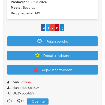
Postavljen:
30.08.2024
Mesto:
Beograd
Broj pregleda:
149
Pošalji poruku
Dodaj u izabrane
Prijavi nepravilnost
ivan
offline
član od 27.05.2024
0
6
3
7
6
5
5
6
9
7
0
0
Ocenite