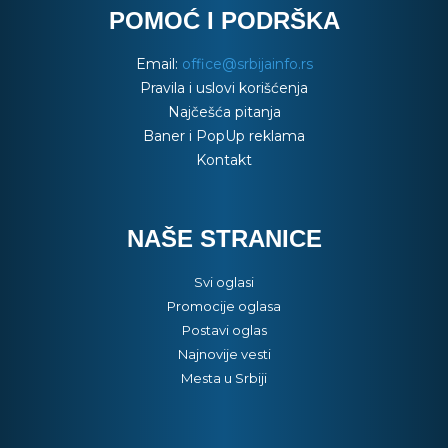
POMOĆ I PODRŠKA
Email:
office@srbijainfo.rs
Pravila i uslovi korišćenja
Najčešća pitanja
Baner i PopUp reklama
Kontakt
NAŠE STRANICE
Svi oglasi
Promocije oglasa
Postavi oglas
Najnovije vesti
Mesta u Srbiji