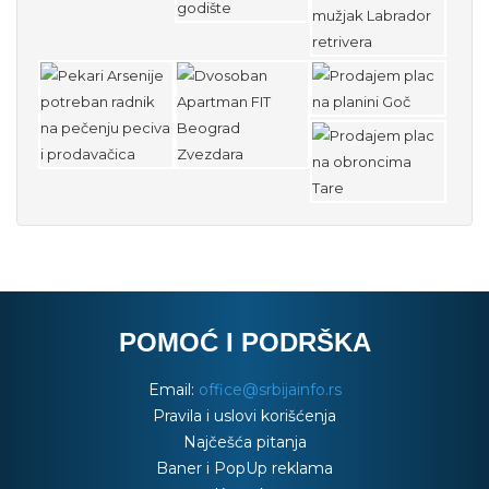
POMOĆ I PODRŠKA
Email:
office@srbijainfo.rs
Pravila i uslovi korišćenja
Najčešća pitanja
Baner i PopUp reklama