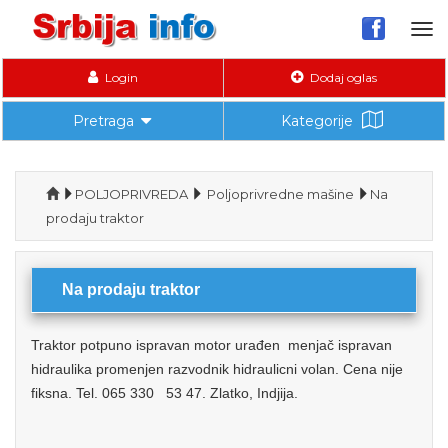
Tog
nav
Login
Dodaj oglas
Pretraga
Kategorije
POLJOPRIVREDA
Poljoprivredne mašine
Na
prodaju traktor
Na prodaju traktor
Traktor potpuno ispravan motor urađen menjač ispravan
hidraulika promenjen razvodnik hidraulicni volan. Cena nije
fiksna. Tel. 065 330 53 47. Zlatko, Indjija.