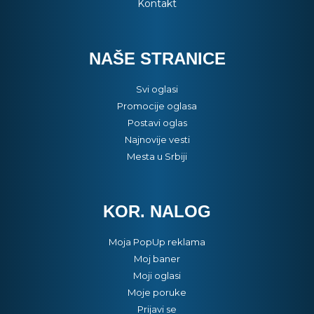
Kontakt
NAŠE STRANICE
Svi oglasi
Promocije oglasa
Postavi oglas
Najnovije vesti
Mesta u Srbiji
KOR. NALOG
Moja PopUp reklama
Moj baner
Moji oglasi
Moje poruke
Prijavi se