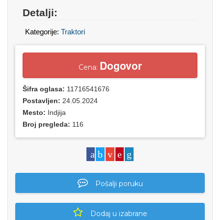
Detalji:
Kategorije:
Traktori
Dogovor
Cena:
Šifra oglasa:
11716541676
Postavljen:
24.05.2024
Mesto:
Indjija
Broj pregleda:
116
Pošalji poruku
Dodaj u izabrane