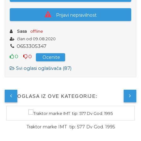
Prijavi nepravilnost
Sasa
offline
član od 09.08.2020
0
6
5
3
3
0
5
3
4
7
0
0
Ocenite
Svi oglasi oglašivača (87)
JOŠ OGLASA IZ OVE KATEGORIJE:
Traktor marke IMT tip: 577 Dv God. 1995