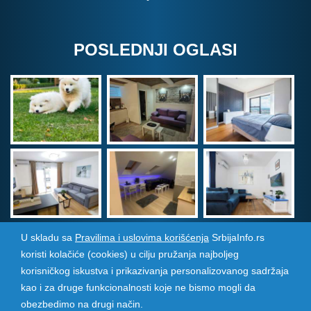
POSLEDNJI OGLASI
U skladu sa
Pravilima i uslovima korišćenja
SrbijaInfo.rs
koristi kolačiće (cookies) u cilju pružanja najboljeg
Srbija Info
©
2026. Sva prava zadržana. Pogledajte i
korisničkog iskustva i prikazivanja personalizovanog sadržaja
pozarevacinfo.rs
kao i za druge funkcionalnosti koje ne bismo mogli da
obezbedimo na drugi način.