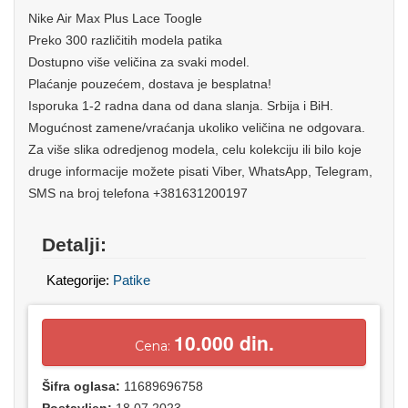
Nike Air Max Plus Lace Toogle
Preko 300 različitih modela patika
Dostupno više veličina za svaki model.
Plaćanje pouzećem, dostava je besplatna!
Isporuka 1-2 radna dana od dana slanja. Srbija i BiH.
Mogućnost zamene/vraćanja ukoliko veličina ne odgovara.
Za više slika odredjenog modela, celu kolekciju ili bilo koje
druge informacije možete pisati Viber, WhatsApp, Telegram,
SMS na broj telefona +381631200197
Detalji:
Kategorije:
Patike
10.000 din.
Cena:
Šifra oglasa:
11689696758