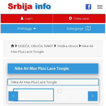
Tog
nav
Login
Dodaj oglas
Pretraga
Kategorije
ODEĆA, OBUĆA, NAKIT
Muška obuća
Nike Air
Max Plus Lace Toogle
Nike Air Max Plus Lace Toogle