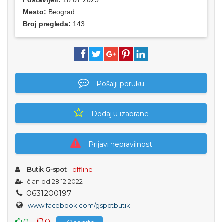
Postavljen:
18.07.2023
Mesto:
Beograd
Broj pregleda:
143
Pošalji poruku
Dodaj u izabrane
Prijavi nepravilnost
Butik G-spot
offline
član od 28.12.2022
0
6
3
1
2
0
0
1
9
7
www.facebook.com/gspotbutik
0
0