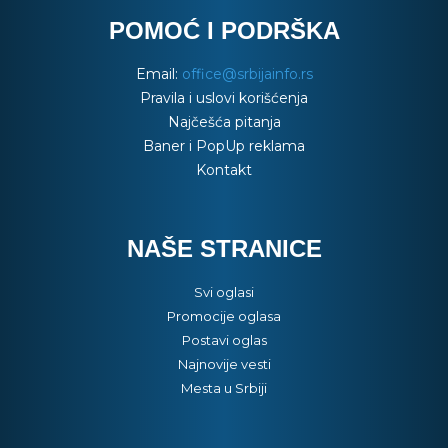
POMOĆ I PODRŠKA
Email:
office@srbijainfo.rs
Pravila i uslovi korišćenja
Najčešća pitanja
Baner i PopUp reklama
Kontakt
NAŠE STRANICE
Svi oglasi
Promocije oglasa
Postavi oglas
Najnovije vesti
Mesta u Srbiji