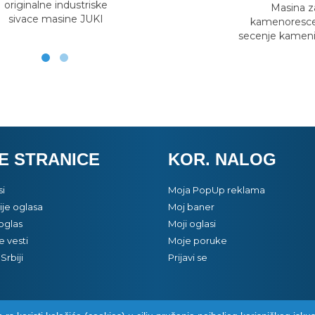
originalne industriske
Masina z
sivace masine JUKI
kamenoresce
secenje kameni
E STRANICE
KOR. NALOG
si
Moja PopUp reklama
je oglasa
Moj baner
oglas
Moji oglasi
e vesti
Moje poruke
Srbiji
Prijavi se