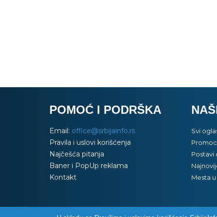
POMOĆ I PODRŠKA
NAŠ
Email:
office@srbijainfo.rs
Svi ogla
Pravila i uslovi korišćenja
Promoci
Najčešća pitanja
Postavi 
Baner i PopUp reklama
Najnovij
Kontakt
Mesta u 