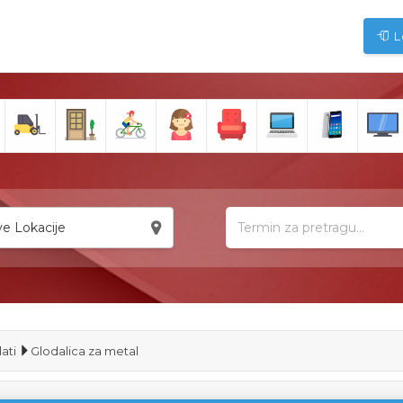
L
e Lokacije
lati
Glodalica za metal