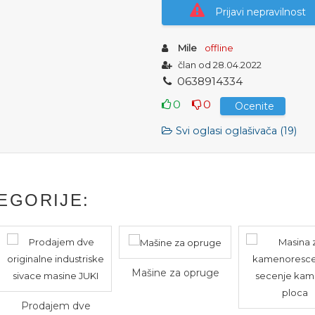
Prijavi nepravilnost
Mile
offline
član od 28.04.2022
0
6
3
8
9
1
4
3
3
4
0
0
Ocenite
Svi oglasi oglašivača (19)
EGORIJE:
Mašine za opruge
Prodajem dve