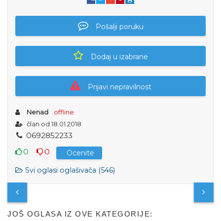
Pošalji poruku
Dodaj u izabrane
Prijavi nepravilnost
Nenad
offline
član od 18.01.2018
0
6
9
2
8
5
2
2
3
3
0
0
Ocenite
Svi oglasi oglašivača (546)
JOŠ OGLASA IZ OVE KATEGORIJE: