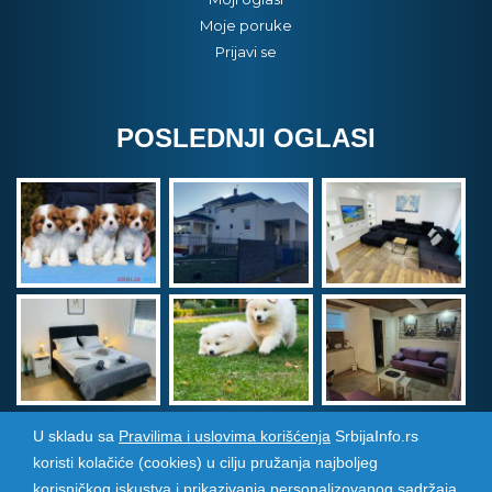
Moje poruke
Prijavi se
POSLEDNJI OGLASI
U skladu sa
Pravilima i uslovima korišćenja
SrbijaInfo.rs
koristi kolačiće (cookies) u cilju pružanja najboljeg
Srbija Info
©
2026. Sva prava zadržana. Pogledajte i
korisničkog iskustva i prikazivanja personalizovanog sadržaja