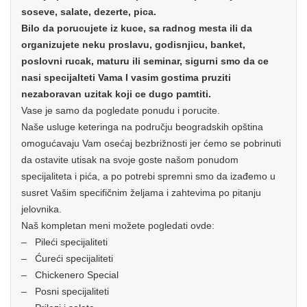
soseve, salate, dezerte, pica.
Bilo da porucujete iz kuce, sa radnog mesta ili da
organizujete neku proslavu, godisnjicu, banket,
poslovni rucak, maturu ili seminar, sigurni smo da ce
nasi specijalteti Vama I vasim gostima pruziti
nezaboravan uzitak koji ce dugo pamtiti.
Vase je samo da pogledate ponudu i porucite.
Naše usluge keteringa na području beogradskih opština
omogućavaju Vam osećaj bezbrižnosti jer ćemo se pobrinuti
da ostavite utisak na svoje goste našom ponudom
specijaliteta i pića, a po potrebi spremni smo da izađemo u
susret Vašim specifičnim željama i zahtevima po pitanju
jelovnika.
Naš kompletan meni možete pogledati ovde:
– Pileći specijaliteti
– Ćureći specijaliteti
– Chickenero Special
– Posni specijaliteti