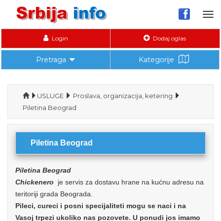
Tog
nav
Login
Dodaj oglas
Pretraga
Kategorije
USLUGE
Proslava, organizacija, ketering
Piletina Beograd
Piletina Beograd
Piletina Beograd
Chickenero
je servis za dostavu hrane na kućnu adresu na
teritoriji grada Beograda.
Pileci, cureci i posni specijaliteti mogu se naci i na
Vasoj trpezi ukoliko nas pozovete. U ponudi jos imamo