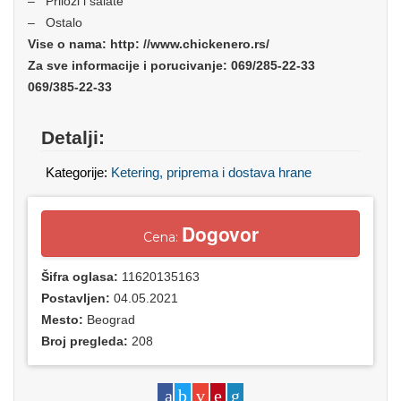
– Prilozi i salate
– Ostalo
Vise o nama: http: //www.chickenero.rs/
Za sve informacije i porucivanje: 069/285-22-33
069/385-22-33
Detalji:
Kategorije:
Ketering, priprema i dostava hrane
Dogovor
Cena:
Šifra oglasa:
11620135163
Postavljen:
04.05.2021
Mesto:
Beograd
Broj pregleda:
208