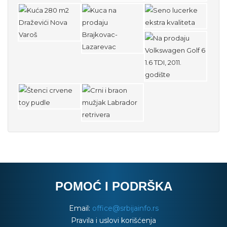
POMOĆ I PODRŠKA
Email:
office@srbijainfo.rs
Pravila i uslovi korišćenja