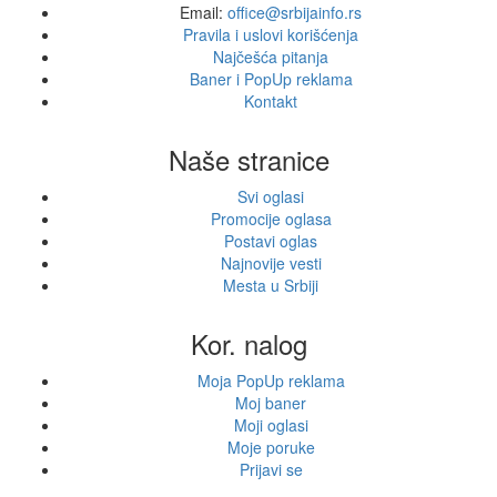
Email:
office@srbijainfo.rs
Pravila i uslovi korišćenja
Najčešća pitanja
Baner i PopUp reklama
Kontakt
Naše stranice
Svi oglasi
Promocije oglasa
Postavi oglas
Najnovije vesti
Mesta u Srbiji
Kor. nalog
Moja PopUp reklama
Moj baner
Moji oglasi
Moje poruke
Prijavi se