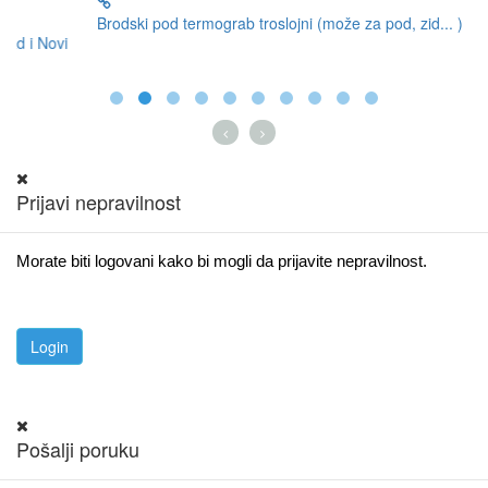
Brodski pod termograb troslojni (može za pod, zid... )
Ga
Prijavi nepravilnost
Morate biti logovani kako bi mogli da prijavite nepravilnost.
Pošalji poruku