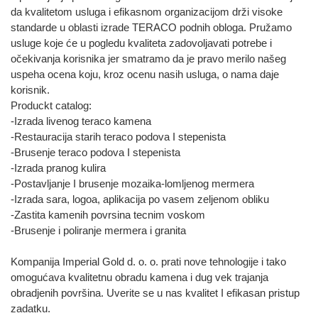
da kvalitetom usluga i efikasnom organizacijom drži visoke
standarde u oblasti izrade TERACO podnih obloga. Pružamo
usluge koje će u pogledu kvaliteta zadovoljavati potrebe i
očekivanja korisnika jer smatramo da je pravo merilo našeg
uspeha ocena koju, kroz ocenu nasih usluga, o nama daje
korisnik.
Produckt catalog:
-Izrada livenog teraco kamena
-Restauracija starih teraco podova I stepenista
-Brusenje teraco podova I stepenista
-Izrada pranog kulira
-Postavljanje I brusenje mozaika-lomljenog mermera
-Izrada sara, logoa, aplikacija po vasem zeljenom obliku
-Zastita kamenih povrsina tecnim voskom
-Brusenje i poliranje mermera i granita
Kompanija Imperial Gold d. o. o. prati nove tehnologije i tako
omogućava kvalitetnu obradu kamena i dug vek trajanja
obradjenih površina. Uverite se u nas kvalitet I efikasan pristup
zadatku.