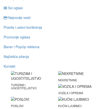
Svi oglasi
Najnovije vesti
Pravila i uslovi korišćenja
Promocije oglasa
Baner i PopUp reklama
Najčešća pitanja
Kontakt
NEKRETNINE
TURIZAM I
UGOSTITELJSTVO
VOZILA I OPREMA
POSLOVI
KUĆNI LJUBIMCI