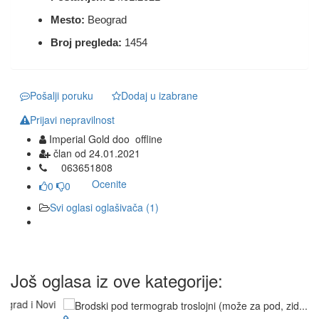
Mesto:
Beograd
Broj pregleda:
1454
Pošalji poruku
Dodaj u izabrane
Prijavi nepravilnost
Imperial Gold doo
offline
član od 24.01.2021
0
6
3
6
5
1
8
0
8
Ocenite
0
0
Svi oglasi oglašivača (1)
Još oglasa iz ove kategorije: