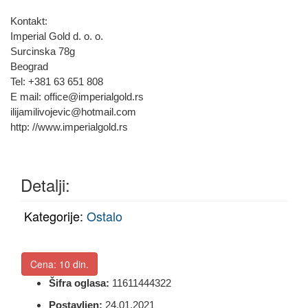
Kontakt:
Imperial Gold d. o. o.
Surcinska 78g
Beograd
Tel: +381 63 651 808
E mail: office@imperialgold.rs
ilijamilivojevic@hotmail.com
http: //www.imperialgold.rs
Detalji:
Kategorije:
Ostalo
Cena:
10 din.
Šifra oglasa:
11611444322
Postavljen:
24.01.2021