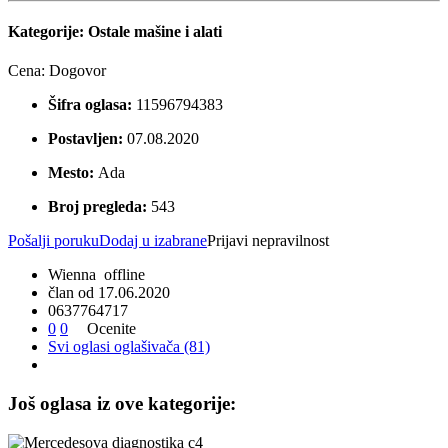
Kategorije:
Ostale mašine i alati
Cena:
Dogovor
Šifra oglasa:
11596794383
Postavljen:
07.08.2020
Mesto:
Ada
Broj pregleda:
543
Pošalji poruku
Dodaj u izabrane
Prijavi nepravilnost
Wienna
offline
član od 17.06.2020
0
6
3
7
7
6
4
7
1
7
0
0
Ocenite
Svi oglasi oglašivača (81)
Još oglasa iz ove kategorije: