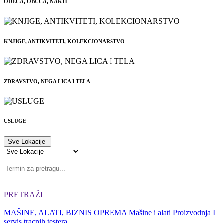
ODEĆA, OBUĆA, NAKIT
KNJIGE, ANTIKVITETI, KOLEKCIONARSTVO
ZDRAVSTVO, NEGA LICA I TELA
USLUGE
Sve Lokacije
PRETRAŽI
MAŠINE, ALATI, BIZNIS OPREMA
Mašine i alati
Proizvodnja I
servis tracnih testera