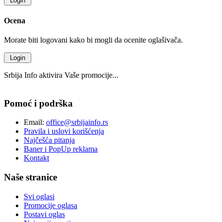
Ocena
Morate biti logovani kako bi mogli da ocenite oglašivača.
Srbija Info aktivira Vaše promocije...
Pomoć i podrška
Email:
office@srbijainfo.rs
Pravila i uslovi korišćenja
Najčešća pitanja
Baner i PopUp reklama
Kontakt
Naše stranice
Svi oglasi
Promocije oglasa
Postavi oglas