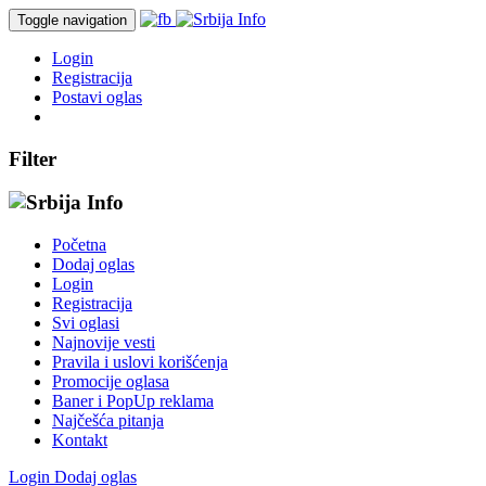
Toggle navigation
Login
Registracija
Postavi oglas
Filter
Početna
Dodaj oglas
Login
Registracija
Svi oglasi
Najnovije vesti
Pravila i uslovi korišćenja
Promocije oglasa
Baner i PopUp reklama
Najčešća pitanja
Kontakt
Login
Dodaj oglas