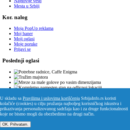
Najnovije vesti
Mesta u Srbiji
Kor. nalog
Moja PopUp reklama
Moj baner
Moji oglasi
Moje poruke
Prijavi se
Poslednji oglasi
U skladu sa
Pravilima i uslovima korišćenja
SrbijaInfo.rs koristi
kolačiće (cookies) u cilju pružanja najboljeg korisničkog iskustva i
Srbija Info
©
2026. Sva prava zadržana. Pogledajte i
prikazivanja personalizovanog sadržaja kao i za druge funkcionalnosti
pozarevacinfo.rs
koje ne bismo mogli da obezbedimo na drugi način.
Izrada i održavanje sajtova
PCMAX Studio