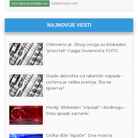
balkanrock.com
Ceo tekst pročitajte na:
NAJNOVIJE VESTI
Otkriveno je: Zbog ovoga su blokaderi
"precrtali" Gagija Jovanovića FOTO
Grade skloništa od raketnih napada –
uočena je velika pretnja; Šta se
sprema?
Mediji: Blokaderi "otpisali" i Bodirogu –
čitav spisak zamerki
Grčka diže "Apače"; Dva moćna