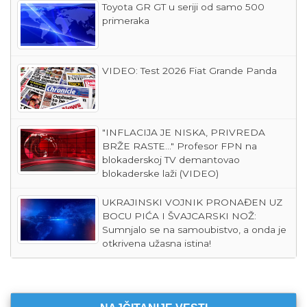
Toyota GR GT u seriji od samo 500
primeraka
VIDEO: Test 2026 Fiat Grande Panda
"INFLACIJA JE NISKA, PRIVREDA
BRŽE RASTE..." Profesor FPN na
blokaderskoj TV demantovao
blokaderske laži (VIDEO)
UKRAJINSKI VOJNIK PRONAĐEN UZ
BOCU PIĆA I ŠVAJCARSKI NOŽ:
Sumnjalo se na samoubistvo, a onda je
otkrivena užasna istina!