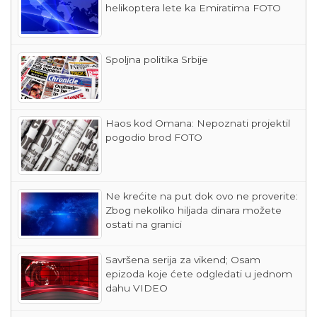
helikoptera lete ka Emiratima FOTO
Spoljna politika Srbije
Haos kod Omana: Nepoznati projektil
pogodio brod FOTO
Ne krećite na put dok ovo ne proverite:
Zbog nekoliko hiljada dinara možete
ostati na granici
Savršena serija za vikend; Osam
epizoda koje ćete odgledati u jednom
dahu VIDEO