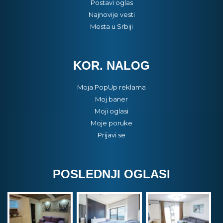
Postavi oglas
Najnovije vesti
Mesta u Srbiji
KOR. NALOG
Moja PopUp reklama
Moj baner
Moji oglasi
Moje poruke
Prijavi se
POSLEDNJI OGLASI