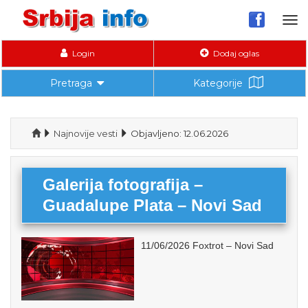
Tog
nav
Login
Dodaj oglas
Pretraga
Kategorije
Najnovije vesti
Objavljeno: 12.06.2026
Galerija fotografija –
Guadalupe Plata – Novi Sad
11/06/2026 Foxtrot – Novi Sad