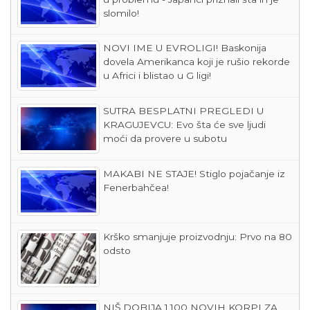
slomilo!
NOVI IME U EVROLIGI! Baskonija
dovela Amerikanca koji je rušio rekorde
u Africi i blistao u G ligi!
SUTRA BESPLATNI PREGLEDI U
KRAGUJEVCU: Evo šta će sve ljudi
moći da provere u subotu
MAKABI NE STAJE! Stiglo pojačanje iz
Fenerbahčea!
Krško smanjuje proizvodnju: Prvo na 80
odsto
NIŠ DOBIJA 1.100 NOVIH KORPI ZA