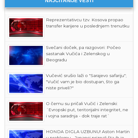
NAJČITANIJE VESTI
Reprezentativcu tzv. Kosova propao
transfer karijere u poslednjem trenutku
Svečani doček, pa razgovori: Počeo
sastanak Vučića i Zelenskog u
Beogradu
Vučević srušio laži o "Sarajevo safariju";
"Vučić vam je bio dostupan, što ga
niste priveli?"
O čemu su pričali Vučić i Zelenski:
´Evropski put, teritorijalni integritet, ne
i vojna saradnja - dok traje rat´
HONDA DIGLA UZBUNU! Aston Martin
u problemu - Japanci priznali šta ih je