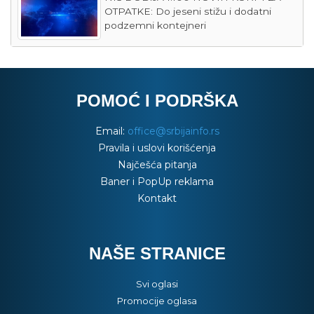
OTPATKE: Do jeseni stižu i dodatni
podzemni kontejneri
POMOĆ I PODRŠKA
Email:
office@srbijainfo.rs
Pravila i uslovi korišćenja
Najčešća pitanja
Baner i PopUp reklama
Kontakt
NAŠE STRANICE
Svi oglasi
Promocije oglasa