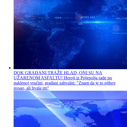
DOK GRAĐANI TRAŽE HLAD, ONI SU NA
UŽARENOM ASFALTU! Heroji iz Prijepolja rade po
paklenoj vrućini, građani zahvalni: "Znam da je to njihov
posao, ali hvala im"