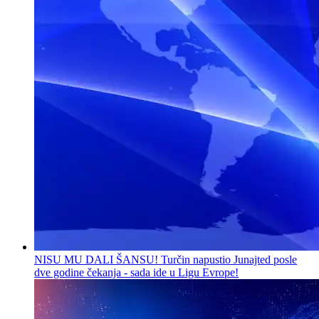
NISU MU DALI ŠANSU! Turčin napustio Junajted posle
dve godine čekanja - sada ide u Ligu Evrope!