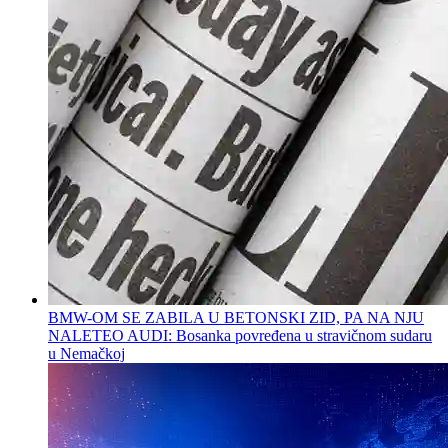
BMW-OM SE ZABILA U BETONSKI ZID, PA NA NJU
NALETEO AUDI: Bosanka povređena u stravičnom sudaru
u Nemačkoj