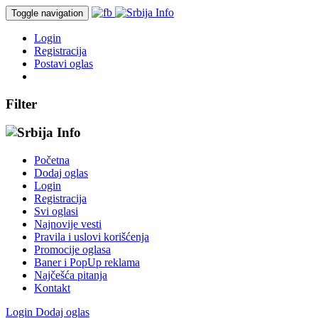
Toggle navigation
Login
Registracija
Postavi oglas
Filter
Početna
Dodaj oglas
Login
Registracija
Svi oglasi
Najnovije vesti
Pravila i uslovi korišćenja
Promocije oglasa
Baner i PopUp reklama
Najčešća pitanja
Kontakt
Login
Dodaj oglas