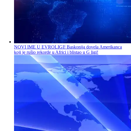
NOVI IME U EVROLIGI! Baskonija dovela Amerikanca
koji je rušio rekorde u Africi i blistao u G ligi!