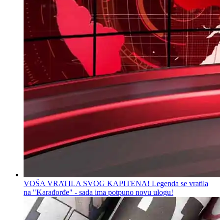
VOŠA VRATILA SVOG KAPITENA! Legenda se vratila
na "Karađorđe" - sada ima potpuno novu ulogu!