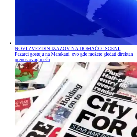
NOVI ZVEZDIN IZAZOV NA DOMAĆOJ SCENI:
Pazarci gostuju na Marakani, evo gde možete gledati direktan
prenos ovog meča