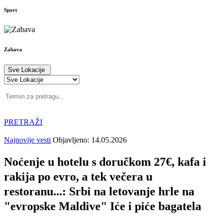
Sport
Zabava
Sve Lokacije
PRETRAŽI
Najnovije vesti
Objavljeno: 14.05.2026
Noćenje u hotelu s doručkom 27€, kafa i
rakija po evro, a tek večera u
restoranu...: Srbi na letovanje hrle na
"evropske Maldive" Iće i piće bagatela