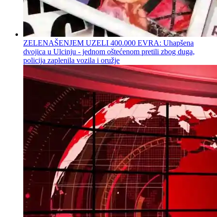
ZELENAŠENJEM UZELI 400.000 EVRA: Uhapšena
dvojica u Ulcinju - jednom oštećenom pretili zbog duga,
policija zaplenila vozila i oružje