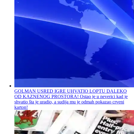
GOLMAN USRED IGRE UHVATIO LOPTU DALEKO
OD KAZNENOG PROSTORA! Ostao je u neverici kad je
shvatio šta je uradio, a sudija mu je odmah pokazao crveni
karton!